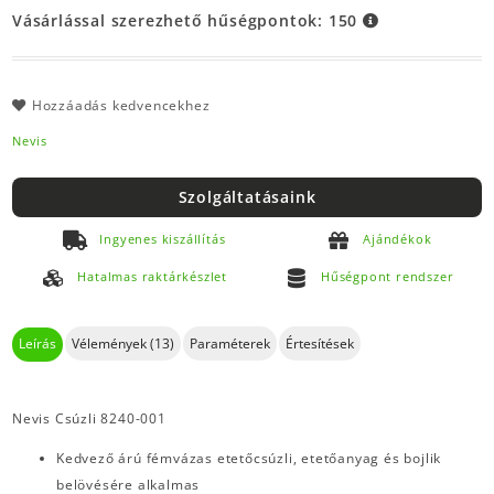
Vásárlással szerezhető hűségpontok:
150
Hozzáadás kedvencekhez
Nevis
Szolgáltatásaink
Ingyenes kiszállítás
Ajándékok
Hatalmas raktárkészlet
Hűségpont rendszer
Leírás
Vélemények (13)
Paraméterek
Értesítések
Nevis Csúzli 8240-001
Kedvező árú fémvázas etetőcsúzli, etetőanyag és bojlik
belövésére alkalmas