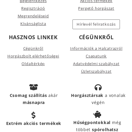
Bejelentkezés
Akciós termékek
Regisztráció
Pergető horgászat
Megrendeléseid
Kívánságlista
Hírlevél feliratkozás
HASZNOS LINKEK
CÉGÜNKRŐL
Cégünkről
Információk a Halcatrazról
Horgászbolt elérhetőségei
Csapatunk
Oldaltérkép
Adatvédelmi szabályzat
Üzletszabályzat
Csomag szállítás
akár
Horgásztársak
a vonalak
másnapra
végén
Hűségpontokkal
még
Extrém akciós termékek
többet
spórolhatsz