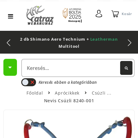
Kosár
2 db Shimano Aero Technium +
Leatherman
Multitool
Keresés ebben a kategóriában
Főoldal
Aprócikkek
Csúzli
Nevis Csúzli 8240-001