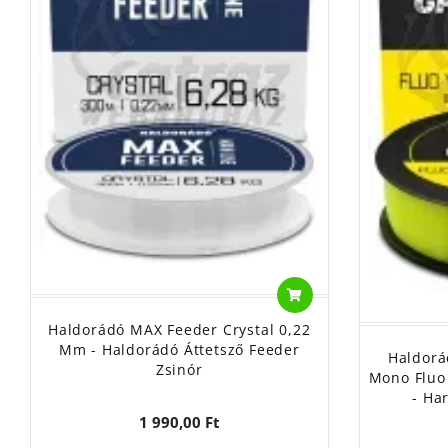
Haldorádó MAX Feeder Crystal 0,22
Mm - Haldorádó Áttetsző Feeder
Haldorá
Zsinór
Mono Fluo
- Ha
1 990,00 Ft