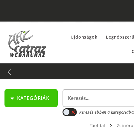
Újdonságok
Legnépszer
O
KATEGÓRIÁK
Keresés ebben a kategóriába
Főoldal
Zsinór