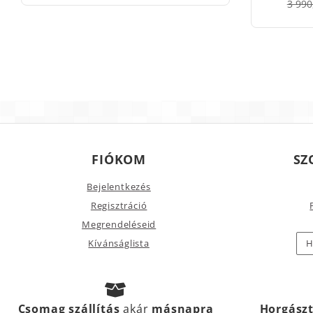
3 990
FIÓKOM
SZ
Bejelentkezés
Regisztráció
Megrendeléseid
Kívánságlista
H
Csomag szállítás
akár
másnapra
Horgász