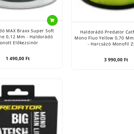
dó MAX Braxx Super Soft
Haldorádó Predator Catf
ne 0,12 Mm - Haldorádó
Mono Fluo Yellow 0,70 Mm
onott Előkezsinór
- Harcsázó Monofil Z
1 490,00 Ft
3 990,00 Ft