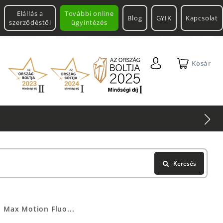
Elállás a
További online
Blog
GYIK
Kapcsolat
szerződéstől
ügyintézés
Kosár
Keresés
 Max Motion Fluo...