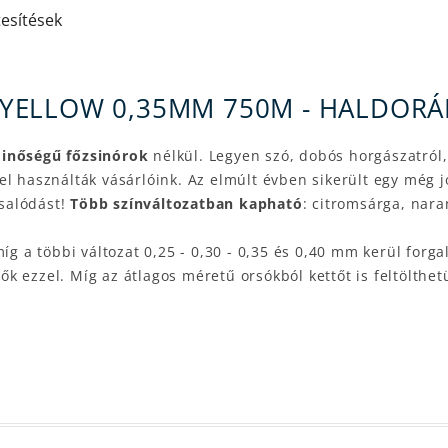
tesítések
YELLOW 0,35MM 750M - HALDORÁ
minőségű főzsinórok
nélkül. Legyen szó, dobós horgászatról
el használták vásárlóink. Az elmúlt évben sikerült egy még 
salódást!
Több színváltozatban kapható
: citromsárga, nara
míg a többi változat 0,25 - 0,30 - 0,35 és 0,40 mm kerül fo
tők ezzel. Míg az átlagos méretű orsókból kettőt is feltölthet