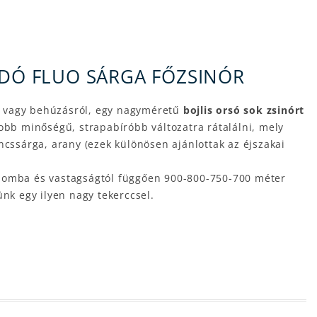
DÓ FLUO SÁRGA FŐZSINÓR
, vagy behúzásról, egy nagyméretű
bojlis orsó sok zsinórt
jobb minőségű, strapabíróbb változatra rátalálni, mely
ncssárga, arany (ezek különösen ajánlottak az éjszakai
rgalomba és vastagságtól függően 900-800-750-700 méter
ünk egy ilyen nagy tekerccsel.