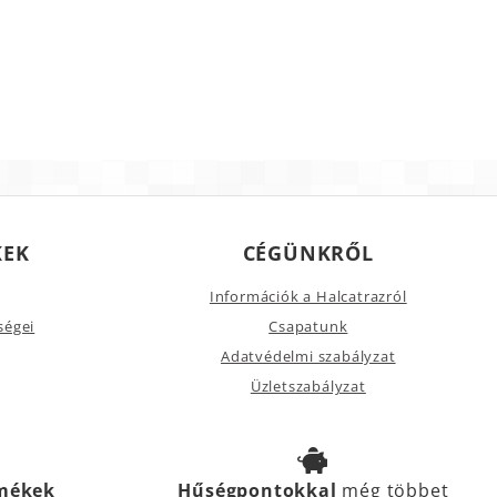
KEK
CÉGÜNKRŐL
Információk a Halcatrazról
ségei
Csapatunk
Adatvédelmi szabályzat
Üzletszabályzat
rmékek
Hűségpontokkal
még többet