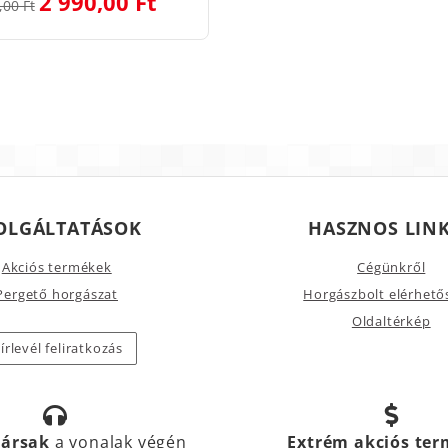
2 990,00 Ft
,00 Ft
OLGÁLTATÁSOK
HASZNOS LIN
Akciós termékek
Cégünkről
Pergető horgászat
Horgászbolt elérhető
Oldaltérkép
írlevél feliratkozás
társak
a vonalak végén
Extrém akciós te