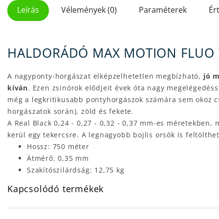
Leírás
Vélemények (0)
Paraméterek
Ér
HALDORÁDÓ MAX MOTION FLUO 
A nagyponty-horgászat elképzelhetetlen megbízható,
jó 
kíván
. Ezen zsinórok elődjeit évek óta nagy megelégedéss
még a legkritikusabb pontyhorgászok számára sem okoz c
horgászatok során), zöld és fekete.
A Real Black 0,24 - 0,27 - 0,32 - 0,37 mm-es méretekben, 
kerül egy tekercsre. A legnagyobb bojlis orsók is feltölthe
Hossz: 750 méter
Átmérő: 0,35 mm
Szakítószilárdság: 12,75 kg
Kapcsolódó termékek