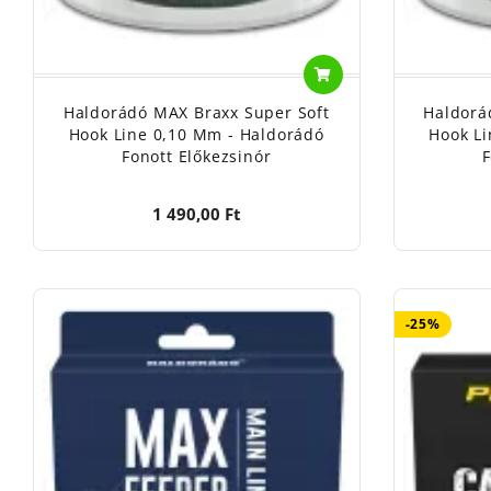
Haldorádó MAX Braxx Super Soft
Haldorá
Hook Line 0,10 Mm - Haldorádó
Hook Li
Fonott Előkezsinór
F
1 490,00 Ft
-25%