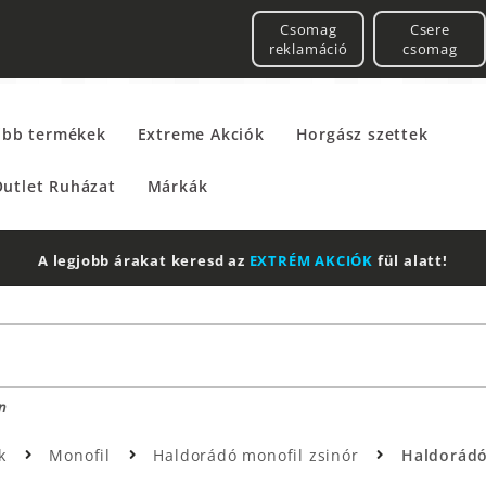
Csomag
Csere
reklamáció
csomag
űbb termékek
Extreme Akciók
Horgász szettek
utlet Ruházat
Márkák
A legjobb árakat keresd az
EXTRÉM AKCIÓK
fül alatt!
n
ok
Monofil
Haldorádó monofil zsinór
Haldorádó