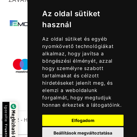
Az oldal sütiket
használ
Az oldal sütiket és egyéb
nyomkövető technológiákat
alkalmaz, hogy javítsa a
böngészési élményét, azzal
hogy személyre szabott
tartalmakat és célzott
hirdetéseket jelenít meg, és
elemzi a weboldalunk
forgalmát, hogy megtudjuk
honnan érkeztek a látogatóink.
Igazolta:
Megbízható Oldal
© 2022 -
Halcatraz Kft.
Elfogadom
Trustindex
Beállítások megváltoztatása