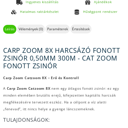
Ingyenes kiszállítás
Ajándékok
Hatalmas raktárkészlet
Hűségpont rendszer
Leírás
Vélemények (0)
Paraméterek
Értesítések
CARP ZOOM 8X HARCSÁZÓ FONOTT
ZSINÓR 0,50MM 300M - CAT ZOOM
FONOTT ZSINÓR
Carp Zoom Catzoom 8X – Erő és Kontroll
A
Carp Zoom Catzoom 8X
nem egy átlagos fonott zsinór: ez egy
minden elemében brutális erejű, kifejezetten kapitális harcsák
megfékezésére tervezett eszköz. Ha a célpont a víz alatti
„fenevad”, itt nincs helye a gyenge láncszemeknek.
TULAJDONSÁGOK: