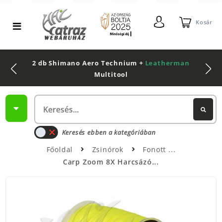
Kosár
2 db Shimano Aero Technium +
Leatherman
Multitool
Keresés ebben a kategóriában
Főoldal
Zsinórok
Fonott
Carp Zoom 8X Harcsázó...