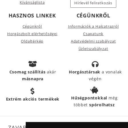
Kívánságlista
Hírlevél feliratkozás
HASZNOS LINKEK
CÉGÜNKRŐL
Cégünkről
Információk a Halcatrazról
Horgászbolt elérhetőségei
Csapatunk
Oldaltérkép
Adatvédelmi szabályzat
Üzletszabályzat
Csomag szállítás
akár
Horgásztársak
a vonalak
másnapra
végén
Hűségpontokkal
még
Extrém akciós termékek
többet
spórolhatsz
ZAVARTALAN MŰKÖDÉSÜNKET SEGÍTIK