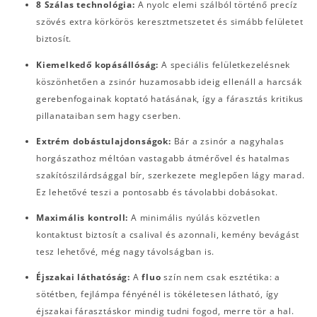
8 Szálas technológia:
A nyolc elemi szálból történő precíz
szövés extra körkörös keresztmetszetet és simább felületet
biztosít.
Kiemelkedő kopásállóság:
A speciális felületkezelésnek
köszönhetően a zsinór huzamosabb ideig ellenáll a harcsák
gerebenfogainak koptató hatásának, így a fárasztás kritikus
pillanataiban sem hagy cserben.
Extrém dobástulajdonságok:
Bár a zsinór a nagyhalas
horgászathoz méltóan vastagabb átmérővel és hatalmas
szakítószilárdsággal bír, szerkezete meglepően lágy marad.
Ez lehetővé teszi a pontosabb és távolabbi dobásokat.
Maximális kontroll:
A minimális nyúlás közvetlen
kontaktust biztosít a csalival és azonnali, kemény bevágást
tesz lehetővé, még nagy távolságban is.
Éjszakai láthatóság:
A
fluo
szín nem csak esztétika: a
sötétben, fejlámpa fényénél is tökéletesen látható, így
éjszakai fárasztáskor mindig tudni fogod, merre tör a hal.