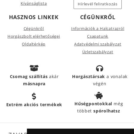
Kívánságlista
Hírlevél feliratkozás
HASZNOS LINKEK
CÉGÜNKRŐL
Cégünkről
Információk a Halcatrazról
Horgászbolt elérhetőségei
Csapatunk
Oldaltérkép
Adatvédelmi szabályzat
Üzletszabályzat
Csomag szállítás
akár
Horgásztársak
a vonalak
másnapra
végén
Hűségpontokkal
még
Extrém akciós termékek
többet
spórolhatsz