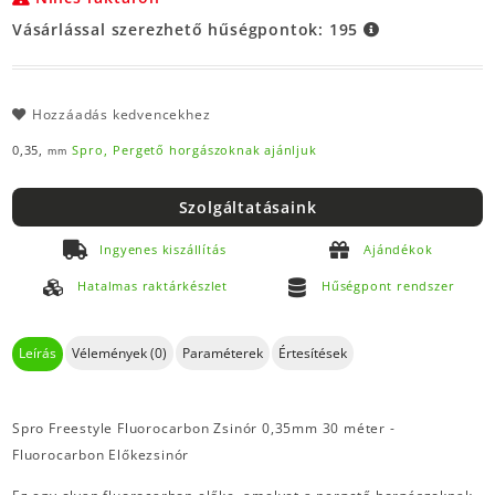
Vásárlással szerezhető hűségpontok:
195
Hozzáadás kedvencekhez
0,35,
Spro,
Pergető horgászoknak ajánljuk
mm
Szolgáltatásaink
Ingyenes kiszállítás
Ajándékok
Hatalmas raktárkészlet
Hűségpont rendszer
Leírás
Vélemények (0)
Paraméterek
Értesítések
Spro Freestyle Fluorocarbon Zsinór 0,35mm 30 méter -
Fluorocarbon Előkezsinór