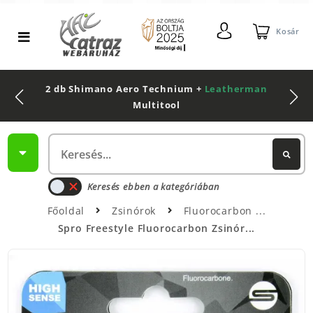
Kosár
2 db Shimano Aero Technium +
Leatherman
Multitool
Keresés ebben a kategóriában
Főoldal
Zsinórok
Fluorocarbon
Spro Freestyle Fluorocarbon Zsinór...