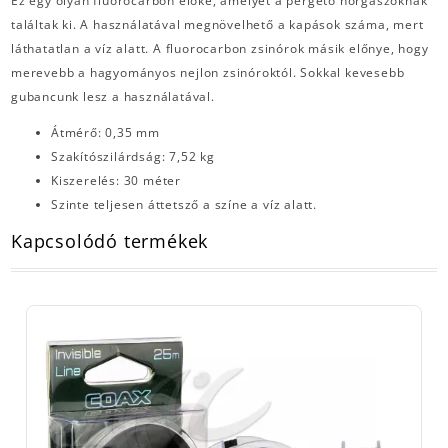
Ez egy olyan fluorocarbon előke, amelyet a pergető horgászoknak
találtak ki. A használatával megnövelhető a kapások száma, mert
láthatatlan a víz alatt. A fluorocarbon zsinórok másik előnye, hogy
merevebb a hagyományos nejlon zsinóroktól. Sokkal kevesebb
gubancunk lesz a használatával.
Átmérő: 0,35 mm
Szakítószilárdság: 7,52 kg
Kiszerelés: 30 méter
Szinte teljesen áttetsző a színe a víz alatt.
Kapcsolódó termékek