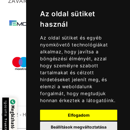
ZAVARTALAN MŰKÖDÉSÜNKET SEGÍTIK
Az oldal sütiket
használ
Az oldal sütiket és egyéb
nyomkövető technológiákat
alkalmaz, hogy javítsa a
böngészési élményét, azzal
hogy személyre szabott
tartalmakat és célzott
hirdetéseket jelenít meg, és
elemzi a weboldalunk
forgalmát, hogy megtudjuk
honnan érkeztek a látogatóink.
Igazolta:
Megbízható Oldal
© 2022 -
Halcatraz Kft.
Elfogadom
Trustindex
Beállítások megváltoztatása