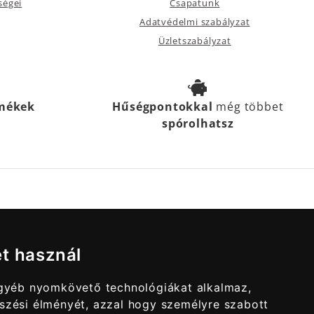
ségei
Csapatunk
Adatvédelmi szabályzat
Üzletszabályzat
rmékek
Hűségpontokkal
még többet
spórolhatsz
et használ
egyéb nyomkövető technológiákat alkalmaz,
szési élményét, azzal hogy személyre szabott