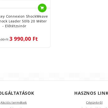
ey Connexion ShockWeave
hock Leader 50lb 20 Méter
- Előtétzsinór
3 990,00 Ft
,00 Ft
OLGÁLTATÁSOK
HASZNOS LIN
Akciós termékek
Cégünkről