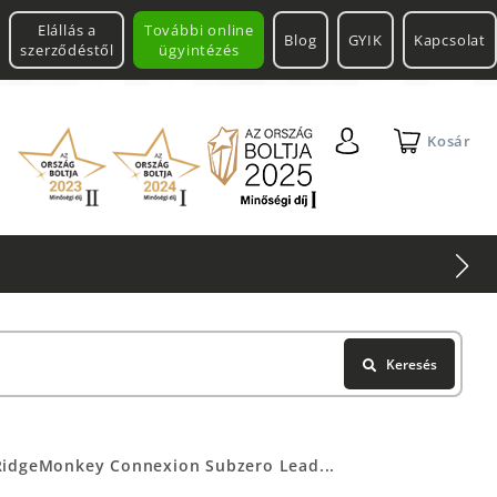
Elállás a
További online
Blog
GYIK
Kapcsolat
szerződéstől
ügyintézés
Kosár
Keresés
RidgeMonkey Connexion Subzero Lead...