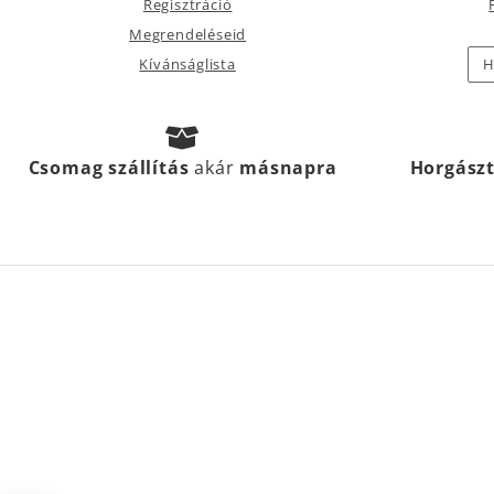
Regisztráció
Megrendeléseid
Kívánságlista
H
Csomag szállítás
akár
másnapra
Horgász