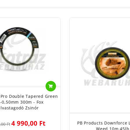
 Pro Double Tapered Green
3-0,50mm 300m - Fox
elvastagodó Zsinór
4 990,00 Ft
PB Products Downforce 
,00 Ft
Weed 10m 45lb