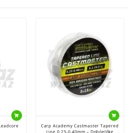
Leadcore
Carp Academy Castmaster Tapered
Line 0.23-0.40mm – Dobóelőke