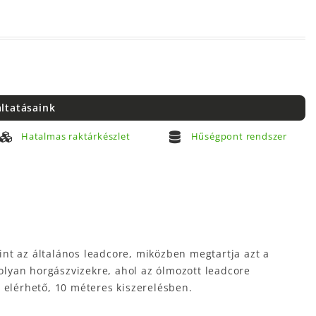
áltatásaink
Hatalmas raktárkészlet
Hűségpont rendszer
mint az általános leadcore, miközben megtartja azt a
lyan horgászvizekre, ahol az ólmozott leadcore
 elérhető, 10 méteres kiszerelésben.