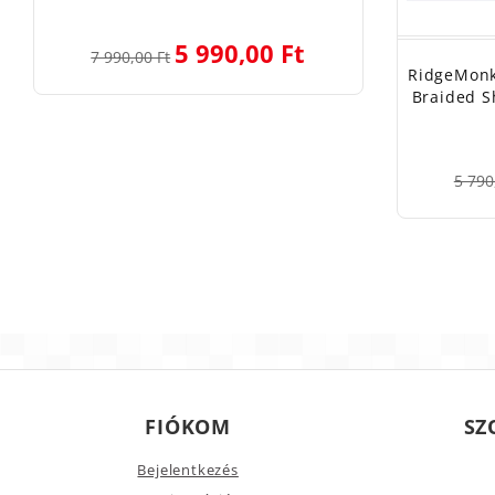
5 990,00 Ft
7 990,00 Ft
RidgeMonk
Braided S
5 790
FIÓKOM
SZ
Bejelentkezés