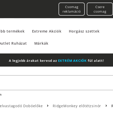
Csomag
Csere
reklamáció
csomag
űbb termékek
Extreme Akciók
Horgász szettek
utlet Ruházat
Márkák
2 db Shimano Aero Technium +
Leatherman
Multitool
n
 Felvastagodó Dobóelőke
RidgeMonkey előtétzsinór