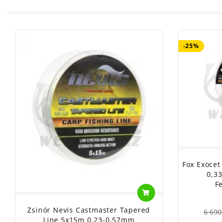
-25%
Fox Exocet
0,3
F
Zsinór Nevis Castmaster Tapered
6 690
Line 5x15m 0,23-0,57mm