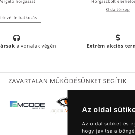
Pergető horgászat
Horgászbolt elérhető
Oldaltérkép
írlevél feliratkozás
társak
a vonalak végén
Extrém akciós te
ZAVARTALAN MŰKÖDÉSÜNKET SEGÍTIK
Az oldal sütik
Az oldal sütiket és 
hogy javítsa a böngé