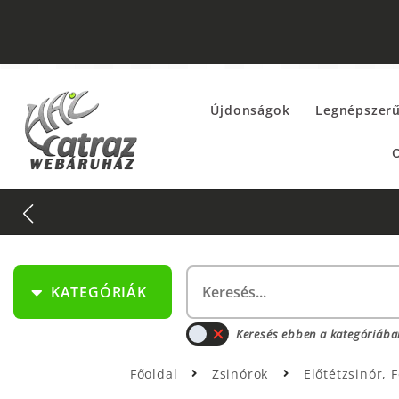
Újdonságok
Legnépszer
O
KATEGÓRIÁK
Keresés ebben a kategóriába
Főoldal
Zsinórok
Előtétzsinór,