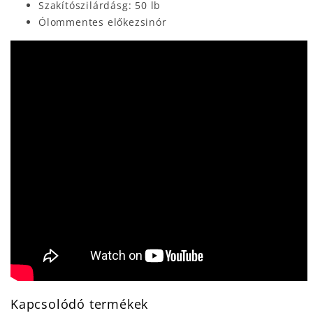
Szakítószilárdásg: 50 lb
Ólommentes előkezsinór
Kapcsolódó termékek