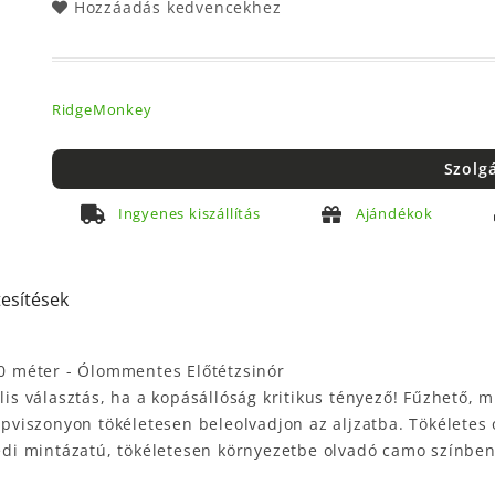
Hozzáadás kedvencekhez
RidgeMonkey
Szolg
Ingyenes kiszállítás
Ajándékok
tesítések
0 méter - Ólommentes Előtétzsinór
lis választás, ha a kopásállóság kritikus tényező! Fűzhető, 
iszonyon tökéletesen beleolvadjon az aljzatba. Tökéletes o
yedi mintázatú, tökéletesen környezetbe olvadó camo színben