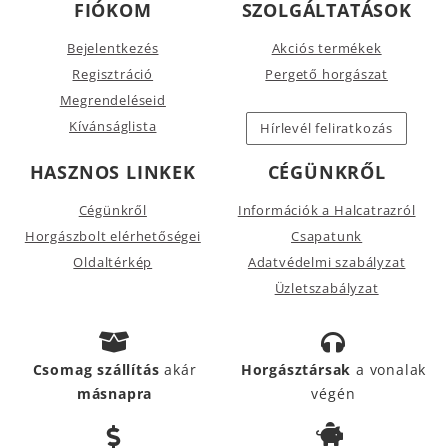
FIÓKOM
SZOLGÁLTATÁSOK
Bejelentkezés
Akciós termékek
Regisztráció
Pergető horgászat
Megrendeléseid
Kívánságlista
Hírlevél feliratkozás
HASZNOS LINKEK
CÉGÜNKRŐL
Cégünkről
Információk a Halcatrazról
Horgászbolt elérhetőségei
Csapatunk
Oldaltérkép
Adatvédelmi szabályzat
Üzletszabályzat
Csomag szállítás
akár
Horgásztársak
a vonalak
másnapra
végén