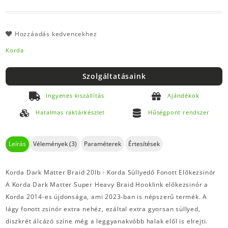
Hozzáadás kedvencekhez
Korda
Szolgáltatásaink
Ingyenes kiszállítás
Ajándékok
Hatalmas raktárkészlet
Hűségpont rendszer
Leírás
Vélemények (3)
Paraméterek
Értesítések
Korda Dark Matter Braid 20lb - Korda Süllyedő Fonott Előkezsinór
A Korda Dark Matter Super Heavy Braid Hooklink előkezsinór a
Korda 2014-es újdonsága, ami 2023-ban is népszerű termék. A
lágy fonott zsinór extra nehéz, ezáltal extra gyorsan süllyed,
diszkrét álcázó színe még a leggyanakvóbb halak elől is elrejti.