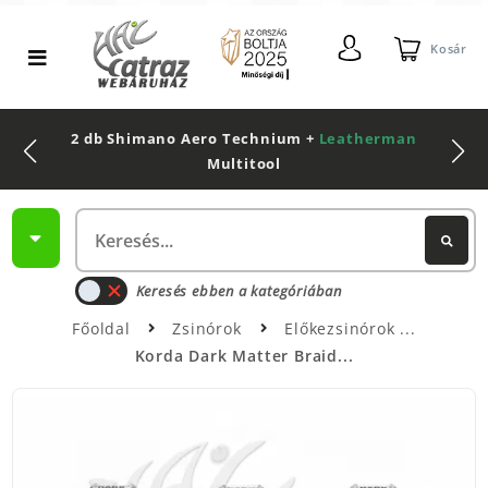
Kosár
2 db Shimano Aero Technium +
Leatherman
Multitool
Keresés ebben a kategóriában
Főoldal
Zsinórok
Előkezsinórok
Korda Dark Matter Braid...