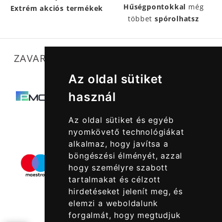
Hűségpontokkal
még
Extrém akciós termékek
többet
spórolhatsz
ZAVARTALAN MŰKÖDÉSÜNKET SEGÍTIK
Az oldal sütiket
használ
Az oldal sütiket és egyéb
nyomkövető technológiákat
alkalmaz, hogy javítsa a
böngészési élményét, azzal
hogy személyre szabott
tartalmakat és célzott
hirdetéseket jelenít meg, és
elemzi a weboldalunk
forgalmát, hogy megtudjuk