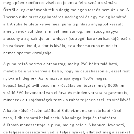
meglepően komfortos viseletet jelent a felhasználó számára.
Ősztől a legkeményebb téli hidegig melegen tart és nem ázik be. A
Thermo ruha szett egy kantáros nadrágból és egy meleg kabátból
áll. A ruha felülete kényelmes, puha tapintású anyagból készült,
amely rendkívül ideális, mivel nem surrog, nem susog nagyon
alacsony a zaj szintje, un. whisper (suttogó) karakterisztikájú, ezért
ha vadászni indul, akkor is kiváló, ez a thermo ruha mind két
nemes sportot kiszolgálja.
A puha belső borítás alatt vastag, meleg PVC bélés található,
melybe bele van varrva a belső, hogy ne csúszhasson el, ezzel rést
nyitva a hidegnek. Az ruházat alapanyaga 100% magas
kopásállóságú twill peach mikrószálas poliészter, mely 8000mm
vízálló PVC bevonattal van ellátva és minden varrata ragasztott is,
mindezek a tulajdonságok teszik a ruhát teljesen szél- és vízállóvá!
A kabát külső részén található 3 db vízmentesen zárható külső
zseb, 1 db zárható belső zseb. A kabát gallérja és tépőzárral
állítható mandzsettája is puha, meleg bélelt. A kapucni levehető,
de teljesen összezárva védi a teljes nyakat, állat sőt még a szánkat