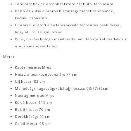
Tárolózsebek az apróbb felszerelések stb. tárolására
Belső és külső cipzáras biztonsági zsebek telefonnak,
kocsikulcsnak stb.
Cipzárral ellátott alsó lábszárvédő tépőzáras beállítással,
hogy alulról se szellőzzön
Puha, bordás hőfogó mandzsetta, ami tépőzárral csatlakozik
a külső mandzsettához
Méret:
Kabát mérete: M-es
Hossz a test középvonalán: 77 cm
Ujj hossz: 82 cm
Mellbőség/magasság/kabátujj hossza: 63/77/82cm
Nadrág mérete: M-es
Külső hossz: 115 cm
Belső hossz: 76 cm
Derékbőség: 59 cm
Csípő Méret: 63 cm