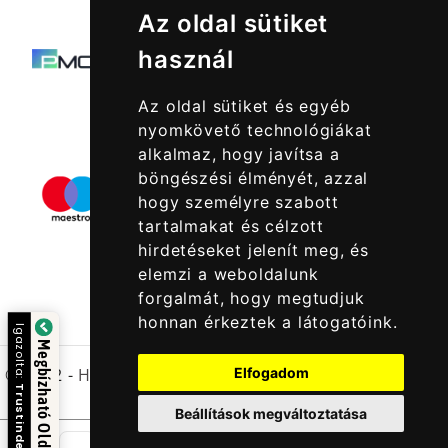
Az oldal sütiket
használ
Az oldal sütiket és egyéb
nyomkövető technológiákat
alkalmaz, hogy javítsa a
böngészési élményét, azzal
hogy személyre szabott
tartalmakat és célzott
hirdetéseket jelenít meg, és
elemzi a weboldalunk
forgalmát, hogy megtudjuk
honnan érkeztek a látogatóink.
Igazolta:
Megbízható Oldal
© 2022 -
Halcatraz Kft.
Elfogadom
Trustindex
Beállítások megváltoztatása