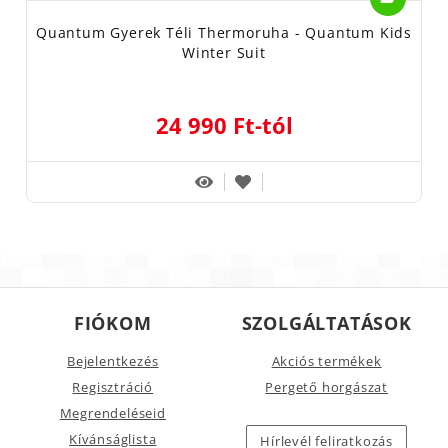
Quantum Gyerek Téli Thermoruha - Quantum Kids
Winter Suit
24 990 Ft-tól
FIÓKOM
SZOLGÁLTATÁSOK
Bejelentkezés
Akciós termékek
Regisztráció
Pergető horgászat
Megrendeléseid
Kívánságlista
Hírlevél feliratkozás