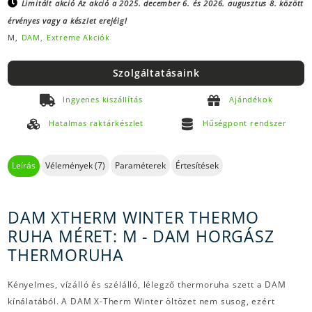
Limitált akció
Az akció a 2025. december 6. és 2026. augusztus 8. között
érvényes vagy a készlet erejéig!
M,
DAM,
Extreme Akciók
Szolgáltatásaink
Ingyenes kiszállítás
Ajándékok
Hatalmas raktárkészlet
Hűségpont rendszer
Leírás
Vélemények (7)
Paraméterek
Értesítések
DAM XTHERM WINTER THERMO
RUHA MÉRET: M - DAM HORGÁSZ
THERMORUHA
Kényelmes, vízálló és szélálló, lélegző thermoruha szett a DAM
kínálatából. A DAM X-Therm Winter öltözet nem susog, ezért