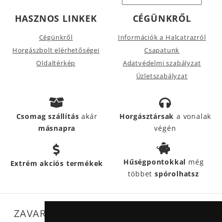
HASZNOS LINKEK
CÉGÜNKRŐL
Cégünkről
Információk a Halcatrazról
Horgászbolt elérhetőségei
Csapatunk
Oldaltérkép
Adatvédelmi szabályzat
Üzletszabályzat
Csomag szállítás
akár
Horgásztársak
a vonalak
másnapra
végén
Hűségpontokkal
még
Extrém akciós termékek
többet
spórolhatsz
ZAVARTALAN MŰKÖDÉSÜNKET SEGÍTIK