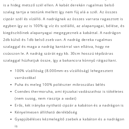
is a hideg metsző szél ellen. A kabát derekán rugalmas belső
szalag tartja a testünk mellett így nem fúj alá a szél. Az összes
cipzár szél és vízálló. A nadrágnak az összes varrata ragasztott is
egyben így az is 100%-ig víz és szélálló, az alapanyagai, bélése, és
kiegészítőinek alapanyagai megegyeznek a kabáttal. A nadrágon
2db külső és 1db belső zseb van. A nadrág dereka rugalmas
szalaggal és maga a nadrág kantárral van ellátva, hogy ne
csússzon le. A nadrág szárát egy kb. 30cm hosszú tépőzáras
szalaggal húzhatjuk össze, így a bakancsra könnyű ráigazítani.
100% vízállóság (8.000mm-es vízállóság) lehegesztett
varrásokkal
Puha és meleg 100% poliészter mikroszálas bélés
Csendes thermoruha, ami éjszakai vadászathoz is tökéletes
(nem susog, nem riasztja a vadat)
Erős, két irányba nyitható cipzár a kabáton és a nadrágon is
Kényelmesen állítható derékbőség
Gyapjúbéléses kézmelegítő zsebek a kabáton és a nadrágon
is