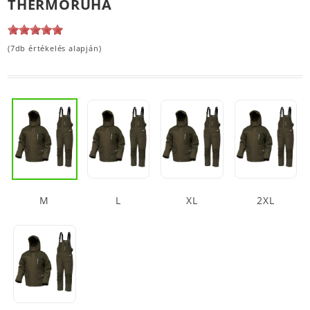
THERMORUHA
(7db értékelés alapján)
M
L
XL
2XL