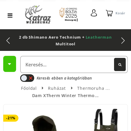
Kosár
2 db Shimano Aero Technium +
Leatherman
Multitool
Keresés ebben a kategóriában
Főoldal
Ruházat
Thermoruha
Dam XTherm Winter Thermo...
-21%