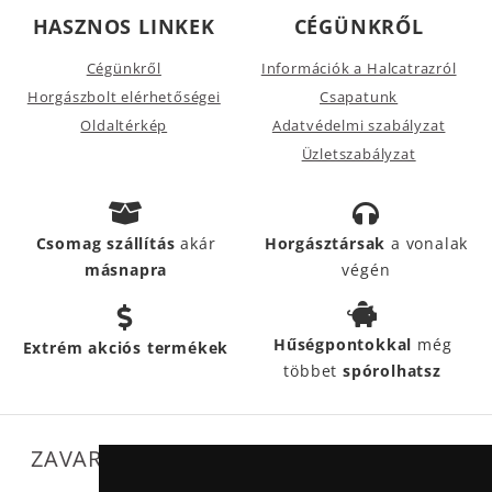
HASZNOS LINKEK
CÉGÜNKRŐL
Cégünkről
Információk a Halcatrazról
Horgászbolt elérhetőségei
Csapatunk
Oldaltérkép
Adatvédelmi szabályzat
Üzletszabályzat
Csomag szállítás
akár
Horgásztársak
a vonalak
másnapra
végén
Hűségpontokkal
még
Extrém akciós termékek
többet
spórolhatsz
ZAVARTALAN MŰKÖDÉSÜNKET SEGÍTIK