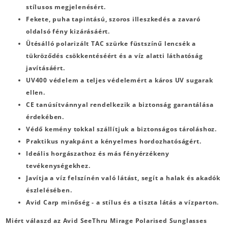
stílusos megjelenésért.
Fekete, puha tapintású, szoros illeszkedés a zavaró
oldalsó fény kizárásáért.
Ütésálló polarizált TAC szürke füstszínű lencsék a
tükröződés csökkentéséért és a víz alatti láthatóság
javításáért.
UV400 védelem a teljes védelemért a káros UV sugarak
ellen.
CE tanúsítvánnyal rendelkezik a biztonság garantálása
érdekében.
Védő kemény tokkal szállítjuk a biztonságos tároláshoz.
Praktikus nyakpánt a kényelmes hordozhatóságért.
Ideális horgászathoz és más fényérzékeny
tevékenységekhez.
Javítja a víz felszínén való látást, segít a halak és akadók
észlelésében.
Avid Carp minőség - a stílus és a tiszta látás a vízparton.
Miért válaszd az Avid SeeThru Mirage Polarised Sunglasses