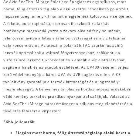
Az Avid SeeThru Mirage Polarised Sunglasses egy stílusos, matt
barna, félig áttetsző téglalap alakú kerettel rendelkező polarizált
napszemüveg, amely kifinomult megjelenést kölcsönöz viselőjének.
A fekete, puha tapintású, szorosan illeszkedő kialakítás
hatékonyan megakadályozza a zavaró oldalsó fény bejutását,
jelentősen javítva a látás általános tisztaságát és a víz felszínén
való koncentrációt. Az ütésálló polarizált TAC szürke füstszínű
lencsék optimálisak a változó fényviszonyokhoz, csökkentik a
vízfelszínről érkező tükröződést és kiemelik a víz alatti látványt,
segítve a halak és az akadók észlelését. Az UV400 védelem teljes
körű védelmet nyújt a káros UVA és UVB sugárzás ellen. A CE
tanúsítvány garantálja a termék biztonságát és a jogszabályi
megfelelőséget. A kényelmes tárolás és hordozhatóság érdekében
védő kemény tokkal és praktikus nyakpánttal szállítjuk. Válaszd az
Avid SeeThru Mirage napszemüveget a stílusos megjelenésért és a
tökéletes látásért a vízparton!
Főbb Jellemzők:
Elegáns matt barna, félig áttetsző téglalap alakú keret a