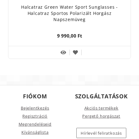
Halcatraz Green Water Sport Sunglasses -
Halcatraz Sportos Polarizált Horgász
Napszemüveg
9 990,00 Ft
FIÓKOM
SZOLGÁLTATÁSOK
Bejelentkezés
Akciós termékek
Regisztráció
Pergető horgászat
Megrendeléseid
Kívánságlista
Hírlevél feliratkozás