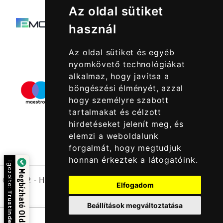
Az oldal sütiket
használ
Az oldal sütiket és egyéb
nyomkövető technológiákat
alkalmaz, hogy javítsa a
böngészési élményét, azzal
hogy személyre szabott
tartalmakat és célzott
hirdetéseket jelenít meg, és
elemzi a weboldalunk
forgalmát, hogy megtudjuk
honnan érkeztek a látogatóink.
Igazolta:
Megbízható Oldal
© 2022 -
Halcatraz Kft.
Elfogadom
Trustindex
Beállítások megváltoztatása