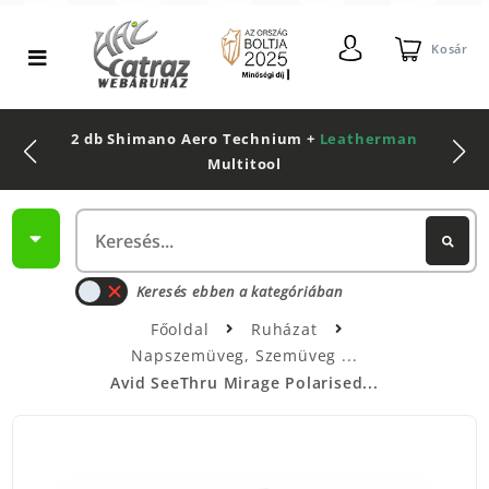
Kosár
2 db Shimano Aero Technium +
Leatherman
Multitool
Keresés ebben a kategóriában
Főoldal
Ruházat
Napszemüveg, Szemüveg
Avid SeeThru Mirage Polarised...