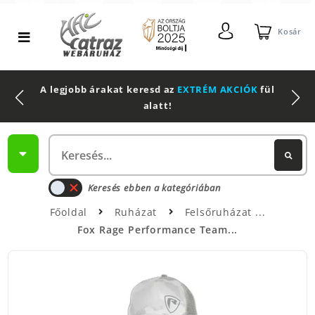
Kosár
A legjobb árakat keresd az
EXTRÉM AKCIÓK
fül
alatt!
Keresés ebben a kategóriában
Főoldal
Ruházat
Felsőruházat
Fox Rage Performance Team...