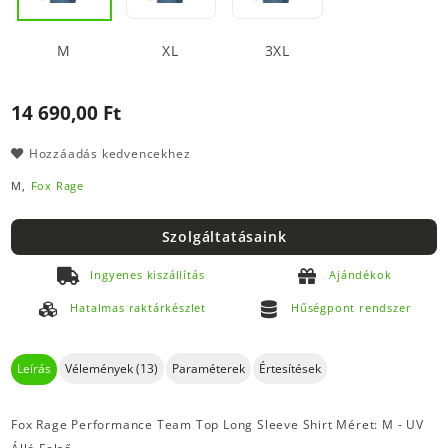
M
XL
3XL
14 690,00 Ft
Hozzáadás kedvencekhez
M,
Fox Rage
Szolgáltatásaink
Ingyenes kiszállítás
Ajándékok
Hatalmas raktárkészlet
Hűségpont rendszer
Leírás
Vélemények (13)
Paraméterek
Értesítések
Fox Rage Performance Team Top Long Sleeve Shirt Méret: M - UV