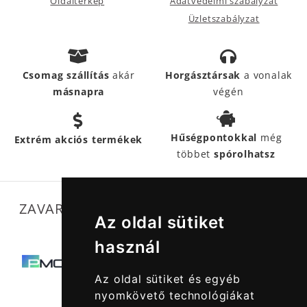
Oldaltérkép
Adatvédelmi szabályzat
Üzletszabályzat
Csomag szállítás
akár
Horgásztársak
a vonalak
másnapra
végén
Hűségpontokkal
még
Extrém akciós termékek
többet
spórolhatsz
ZAVARTALAN MŰKÖDÉSÜNKET SEGÍTIK
Az oldal sütiket
használ
Az oldal sütiket és egyéb
nyomkövető technológiákat