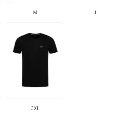
M
L
3XL