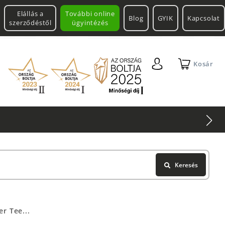
Elállás a
További online
Blog
GYIK
Kapcsolat
szerződéstől
ügyintézés
Kosár
Keresés
r Tee...