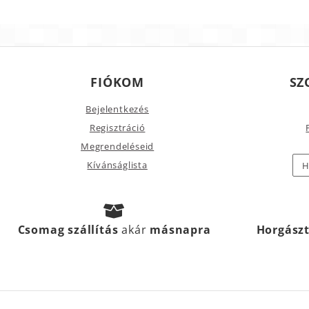
FIÓKOM
SZ
Bejelentkezés
Regisztráció
Megrendeléseid
Kívánságlista
H
Csomag szállítás
akár
másnapra
Horgász