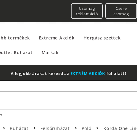
Csomag
Csere
reklamáció
csomag
űbb termékek
Extreme Akciók
Horgász szettek
utlet Ruházat
Márkák
A legjobb árakat keresd az
EXTRÉM AKCIÓK
fül alatt!
n
Ruházat
Felsőruházat
Póló
Korda One Line