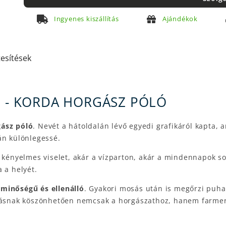
Ingyenes kiszállítás
Ajándékok
tesítések
L - KORDA HORGÁSZ PÓLÓ
ász póló
. Nevét a hátoldalán lévő egyedi grafikáról kapta, 
zán különlegessé.
 kényelmes viselet, akár a vízparton, akár a mindennapok s
 a helyét.
 minőségű és ellenálló
. Gyakori mosás után is megőrzi puha 
tásnak köszönhetően nemcsak a horgászathoz, hanem farmerre