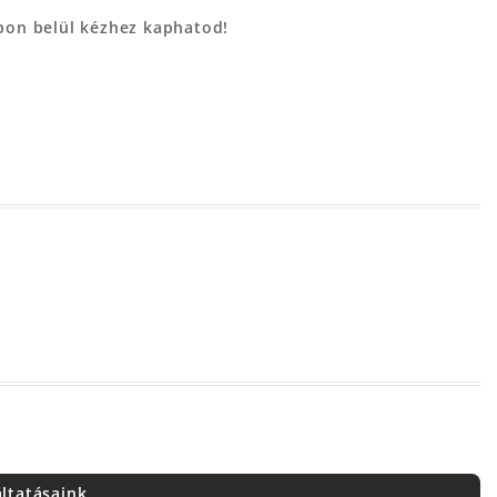
apon belül kézhez kaphatod!
áltatásaink