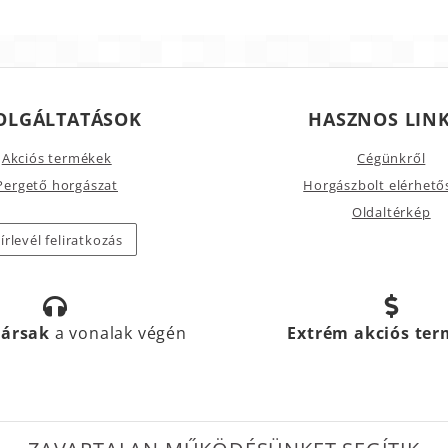
OLGÁLTATÁSOK
HASZNOS LIN
Akciós termékek
Cégünkről
Pergető horgászat
Horgászbolt elérhető
Oldaltérkép
írlevél feliratkozás
társak
a vonalak végén
Extrém akciós te