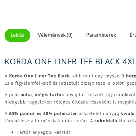
Leírás
Vélemények (0)
Paraméterek
Ér
KORDA ONE LINER TEE BLACK 4X
A
Korda One Liner Tee Black
több mint egy egyszerű
horg
Ez a figyelemfelkeltő és letisztult dizájn teszi a pólót iga
A póló
puha, mégis tartós
anyagból készült, így rendkívül
hidegebb reggeleken réteges öltözék részeként is megállja
A
60% pamut és 40% poliészter
összetételű anyag
kiváló
társad lesz a horgászkalandok során. A
sokoldalú
kialakí
Tartós anyagból készült