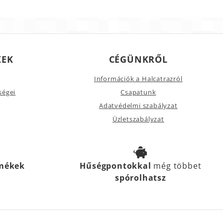
KEK
CÉGÜNKRŐL
Információk a Halcatrazról
ségei
Csapatunk
Adatvédelmi szabályzat
Üzletszabályzat
rmékek
Hűségpontokkal
még többet
spórolhatsz