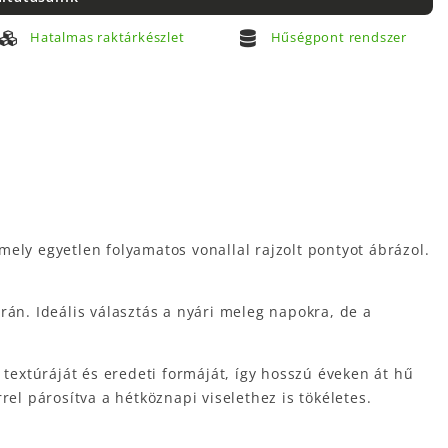
Hatalmas raktárkészlet
Hűségpont rendszer
amely egyetlen folyamatos vonallal rajzolt pontyot ábrázol.
orán.
Ideális választás a nyári meleg napokra, de a
textúráját és eredeti formáját, így hosszú éveken át hű
l párosítva a hétköznapi viselethez is tökéletes.