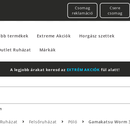
Csomag
Csere
reklamáció
csomag
űbb termékek
Extreme Akciók
Horgász szettek
utlet Ruházat
Márkák
A legjobb árakat keresd az
EXTRÉM AKCIÓK
fül alatt!
n
Ruházat
Felsőruházat
Póló
Gamakatsu Worm 33