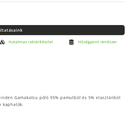
áltatásaink
Hatalmas raktárkészlet
Hűségpont rendszer
Minden Gamakatsu póló 95% pamutból és 5% elasztánból
n kaphatók.