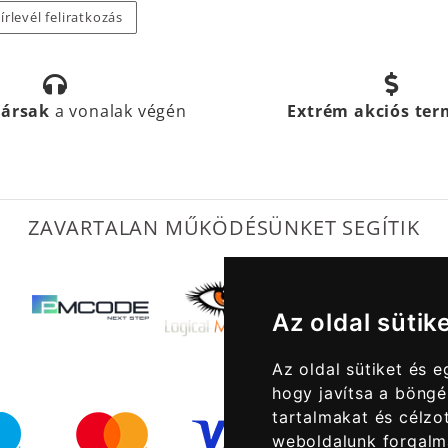
írlevél feliratkozás
társak
a vonalak végén
Extrém akciós te
ZAVARTALAN MŰKÖDÉSÜNKET SEGÍTIK
Az oldal sütik
Az oldal sütiket és 
hogy javítsa a böngé
tartalmakat és célzot
weboldalunk forgalm