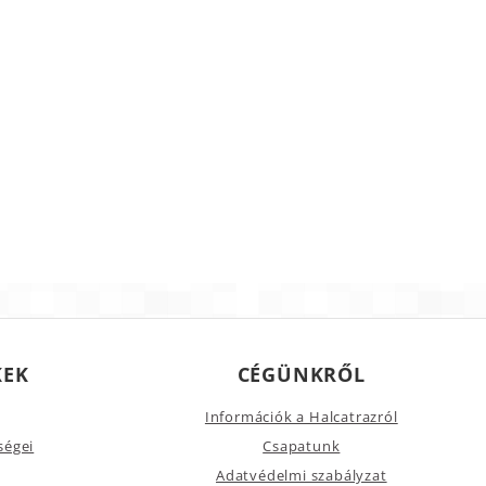
KEK
CÉGÜNKRŐL
Információk a Halcatrazról
ségei
Csapatunk
Adatvédelmi szabályzat