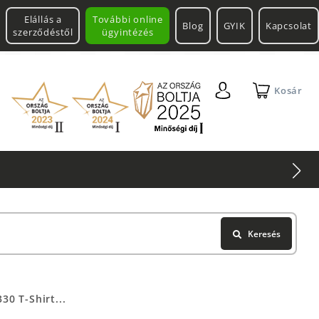
Elállás a
További online
Blog
GYIK
Kapcsolat
szerződéstől
ügyintézés
Kosár
Keresés
0 T-Shirt...