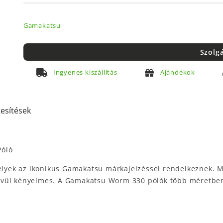
Gamakatsu
Szolg
Ingyenes kiszállítás
Ajándékok
tesítések
Póló
lyek az ikonikus Gamakatsu márkajelzéssel rendelkeznek. 
kívül kényelmes. A Gamakatsu Worm 330 pólók több méretbe