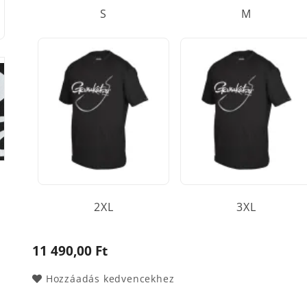
S
M
2XL
3XL
11 490,00 Ft
Hozzáadás kedvencekhez