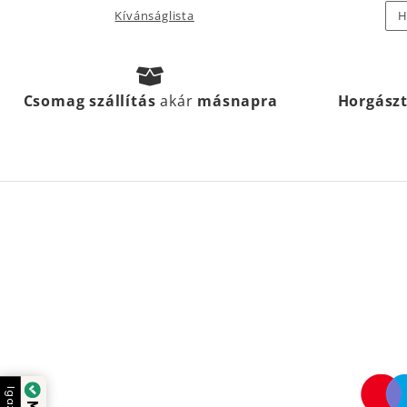
Kívánságlista
H
Csomag szállítás
akár
másnapra
Horgász