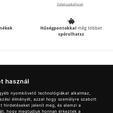
Üzletszabályzat
rmékek
Hűségpontokkal
még többet
spórolhatsz
et használ
egyéb nyomkövető technológiákat alkalmaz,
szési élményét, azzal hogy személyre szabott
t hirdetéseket jelenít meg, és elemzi a
át, hogy megtudjuk honnan érkeztek a