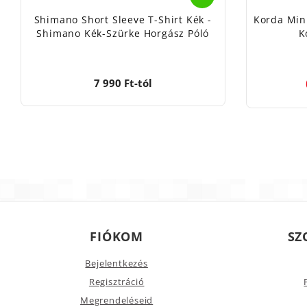
Shimano Short Sleeve T-Shirt Kék -
Korda Mini
Shimano Kék-Szürke Horgász Póló
K
7 990 Ft-tól
FIÓKOM
SZ
Bejelentkezés
Regisztráció
Megrendeléseid