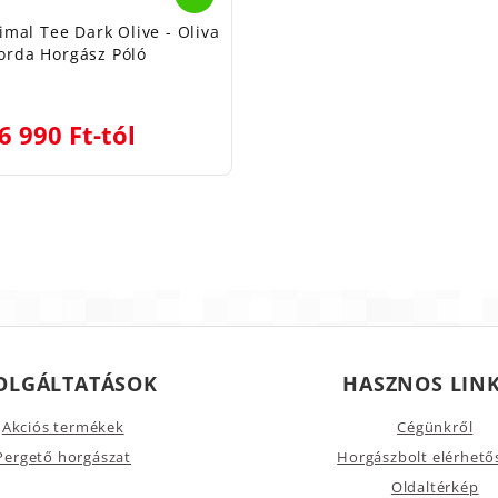
mal Tee Dark Olive - Oliva
orda Horgász Póló
6 990 Ft-tól
OLGÁLTATÁSOK
HASZNOS LIN
Akciós termékek
Cégünkről
Pergető horgászat
Horgászbolt elérhető
Oldaltérkép