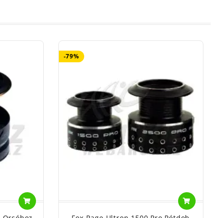
-79%
J Orsóhoz
Fox Rage Ultron 1500 Pro Pótdob