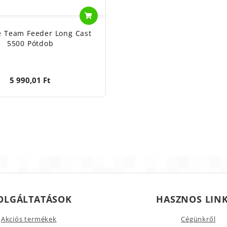
 Team Feeder Long Cast
5500 Pótdob
5 990,01 Ft
OLGÁLTATÁSOK
HASZNOS LIN
Akciós termékek
Cégünkről