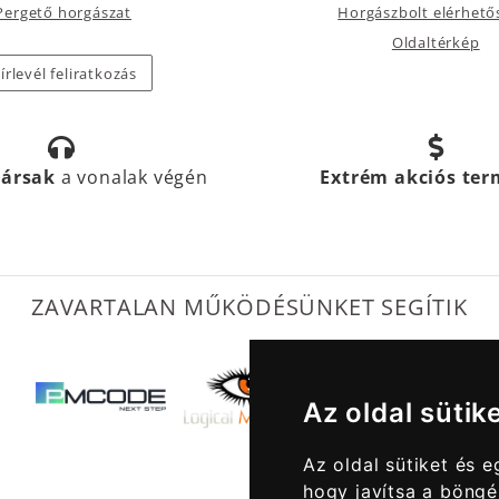
Pergető horgászat
Horgászbolt elérhető
Oldaltérkép
írlevél feliratkozás
társak
a vonalak végén
Extrém akciós te
ZAVARTALAN MŰKÖDÉSÜNKET SEGÍTIK
Az oldal sütik
Az oldal sütiket és 
hogy javítsa a böngé