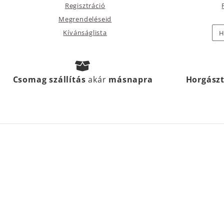
Regisztráció
Megrendeléseid
Kívánságlista
H
Csomag szállítás
akár
másnapra
Horgász