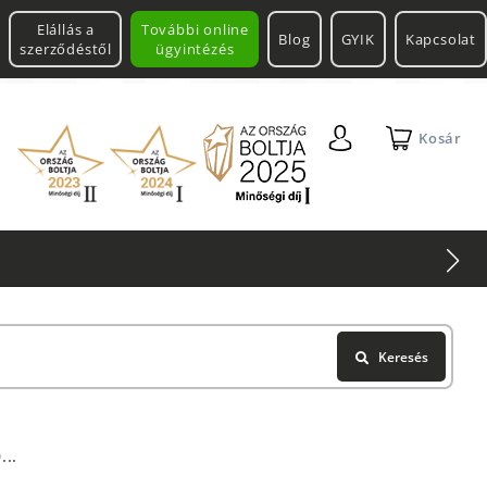
Elállás a
További online
Blog
GYIK
Kapcsolat
szerződéstől
ügyintézés
Kosár
Keresés
...