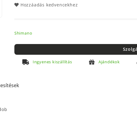
Hozzáadás kedvencekhez
Shimano
Szolg
Ingyenes kiszállítás
Ajándékok
tesítések
dob