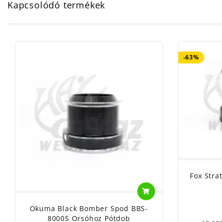
Kapcsolódó termékek
-63%
Fox Stra
Okuma Black Bomber Spod BBS-
8000S Orsóhoz Pótdob