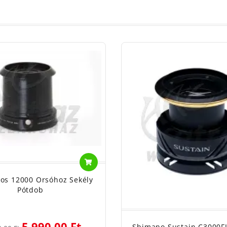
tos 12000 Orsóhoz Sekély
Pótdob
5 990,00 Ft
Shimano Sustain C3000F