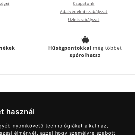
ségei
Csapatunk
Adatvédelmi szabályzat
Üzletszabályzat
rmékek
Hűségpontokkal
még többet
spórolhatsz
et használ
egyéb nyomkövető technológiákat alkalmaz,
szési élményét, azzal hogy személyre szabott