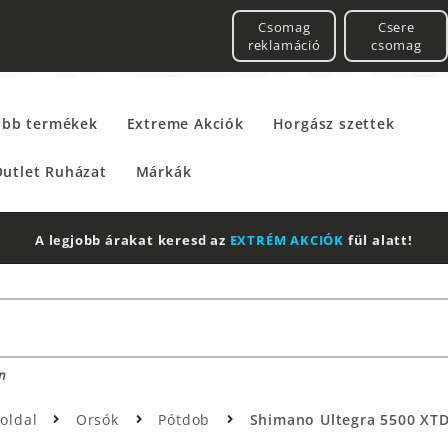
Csomag
Csere
reklamáció
csomag
űbb termékek
Extreme Akciók
Horgász szettek
utlet Ruházat
Márkák
A legjobb árakat keresd az
EXTRÉM AKCIÓK
fül alatt!
n
oldal
Orsók
Pótdob
Shimano Ultegra 5500 XTD