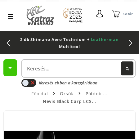
Kosár
2 db Shimano Aero Technium +
Leatherman
Multitool
Keresés ebben a kategóriában
Főoldal
Orsók
Pótdob
Nevis Black Carp LCS...