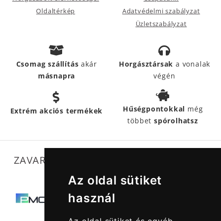
Oldaltérkép
Adatvédelmi szabályzat
Üzletszabályzat
Csomag szállítás
akár
Horgásztársak
a vonalak
másnapra
végén
Hűségpontokkal
még
Extrém akciós termékek
többet
spórolhatsz
ZAVARTALAN MŰKÖDÉSÜNKET SEGÍTIK
Az oldal sütiket
használ