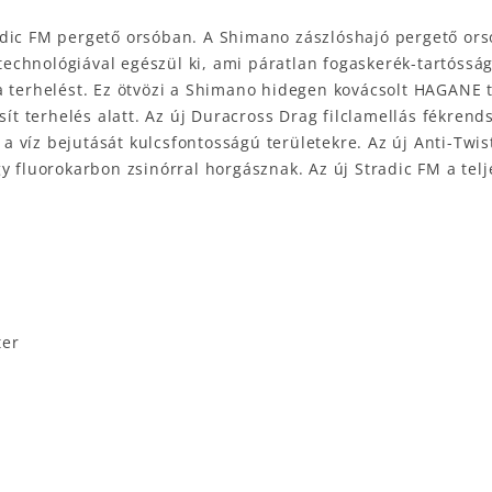
adic FM pergető orsóban. A Shimano zászlóshajó pergető or
 technológiával egészül ki, ami páratlan fogaskerék-tartóssá
a terhelést. Ez ötvözi a Shimano hidegen kovácsolt HAGANE t
sít terhelés alatt. Az új Duracross Drag filclamellás fékrend
víz bejutását kulcsfontosságú területekre. Az új Anti-Twist 
y fluorokarbon zsinórral horgásznak. Az új Stradic FM a telj
ter