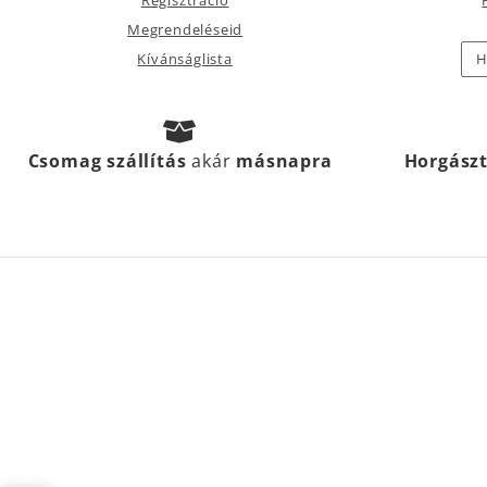
Megrendeléseid
Kívánságlista
H
Csomag szállítás
akár
másnapra
Horgász