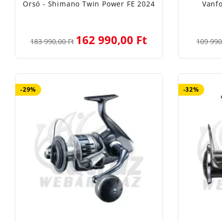
Orsó - Shimano Twin Power FE 2024
Vanfo
162 990,00 Ft
183 990,00 Ft
109 990
-29%
-32%