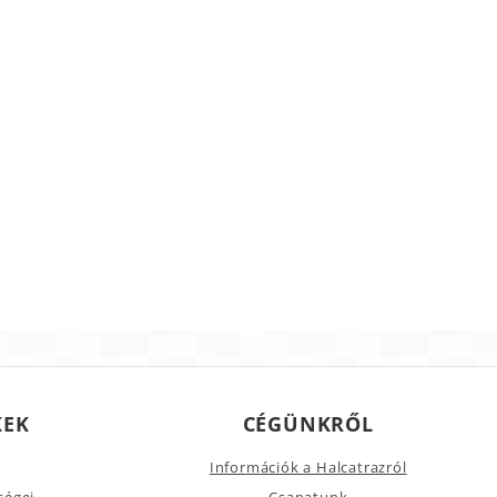
KEK
CÉGÜNKRŐL
Információk a Halcatrazról
ségei
Csapatunk