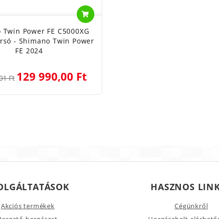
 Twin Power FE C5000XG
rsó - Shimano Twin Power
FE 2024
129 990,00 Ft
01 Ft
OLGÁLTATÁSOK
HASZNOS LIN
Akciós termékek
Cégünkről
Pergető horgászat
Horgászbolt elérhető