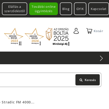
Elállás a
További online
Blog
GYIK
Kapcsolat
szerződéstől
ügyintézés
Kosár
Keresés
Stradic FM 4000...