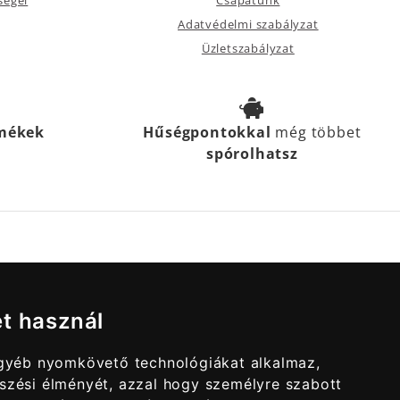
Adatvédelmi szabályzat
Üzletszabályzat
rmékek
Hűségpontokkal
még többet
spórolhatsz
et használ
egyéb nyomkövető technológiákat alkalmaz,
szési élményét, azzal hogy személyre szabott