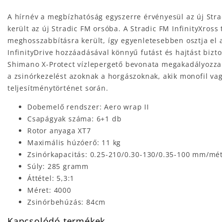
A hírnév a megbízhatóság egyszerre érvényesül az új Str
került az új Stradic FM orsóba. A Stradic FM InfinityXross
meghosszabbításra került, így egyenletesebben osztja el 
InfinityDrive hozzáadásával könnyű futást és hajtást bizto
Shimano X-Protect vízlepergető bevonata megakadályozza a 
a zsinórkezelést azoknak a horgászoknak, akik monofil vag
teljesítménytörténet során.
Dobemelő rendszer: Aero wrap II
Csapágyak száma: 6+1 db
Rotor anyaga XT7
Maximális húzóerő: 11 kg
Zsinórkapacitás: 0.25-210/0.30-130/0.35-100 mm/mé
Súly: 285 gramm
Áttétel: 5,3:1
Méret: 4000
Zsinórbehúzás: 84cm
Kapcsolódó termékek