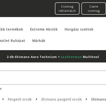
Csomag
Csere
reklamáció
csomag
űbb termékek
Extreme Akciók
Horgász szettek
utlet Ruházat
Márkák
2 db Shimano Aero Technium +
Leatherman
Multitool
n
Pergető orsók
Shimano pergető orsók
Shimano 