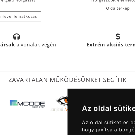
Oldaltérkép
írlevél feliratkozás
társak
a vonalak végén
Extrém akciós te
ZAVARTALAN MŰKÖDÉSÜNKET SEGÍTIK
Az oldal sütik
Az oldal sütiket és 
hogy javítsa a böngé