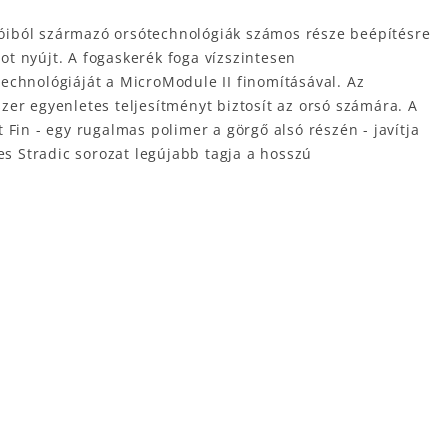
sóiból származó orsótechnológiák számos része beépítésre
got nyújt. A fogaskerék foga vízszintesen
echnológiáját a MicroModule II finomításával. Az
szer egyenletes teljesítményt biztosít az orsó számára. A
Fin - egy rugalmas polimer a görgő alsó részén - javítja
es Stradic sorozat legújabb tagja a hosszú