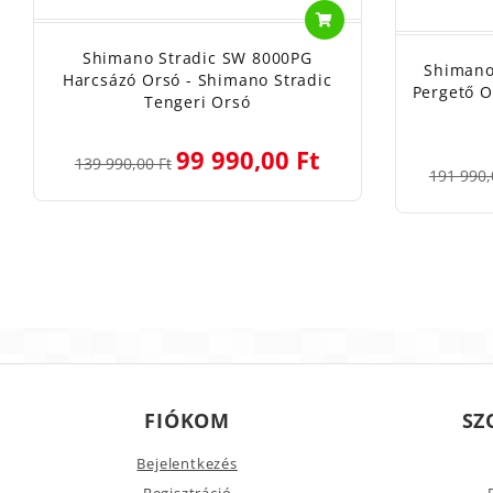
Shimano Stradic SW 8000PG
Shimano
Harcsázó Orsó - Shimano Stradic
Pergető O
Tengeri Orsó
99 990,00 Ft
139 990,00 Ft
191 990,
FIÓKOM
SZ
Bejelentkezés
Regisztráció