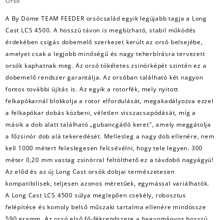
Orsó
A By Döme TEAM FEEDER orsócsalád egyik legújabb tagja a Long
Cast LCS 4500. A hosszú távon is megbízható, stabil működés
érdekében csigás dobemelő szerkezet került az orsó belsejébe,
amelyet csak a legjobb minőségű és nagy teherbírásra tervezett
orsók kaphatnak meg. Az orsó tökéletes zsinórképét szintén ez a
dobemelő rendszer garantálja. Az orsóban található két nagyon
fontos további újítás is. Az egyik a rotorfék, mely nyitott
felkapókarnál blokkolja a rotor elfordulását, megakadályozva ezzel
a felkapókar dobás közbeni, véletlen visszacsapódását, míg a
másik a dob alatt található „gubancgátló keret", amely meggátolja
a főzsinór dob alá tekeredését. Mellesleg a nagy dob ellenére, nem
kell 1000 métert feleslegesen felcsévélni, hogy tele legyen. 300
méter 0,20 mm vastag zsinórral feltölthető ez a távdobó nagyágyú!
Az előd és az új Long Cast orsók dobjai természetesen
kompatibilisek, teljesen azonos méretűek, egymással variálhatók.
A Long Cast LCS 4500 súlya meglepően csekély, robosztus
felépítése és komoly belső műszaki tartalma ellenére mindössze
590 gramm. Az orsó első fő-fékrendszere a hagyományos hosszú