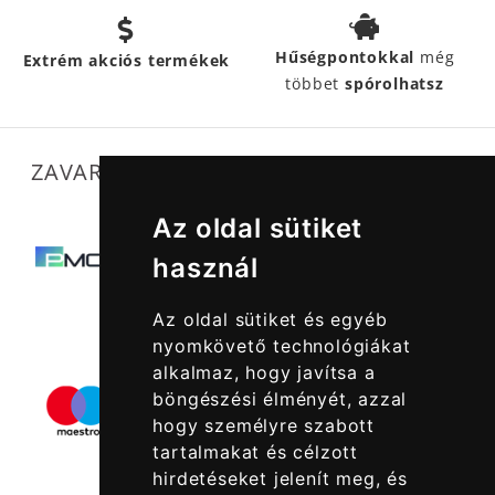
Hűségpontokkal
még
Extrém akciós termékek
többet
spórolhatsz
ZAVARTALAN MŰKÖDÉSÜNKET SEGÍTIK
Az oldal sütiket
használ
Az oldal sütiket és egyéb
nyomkövető technológiákat
alkalmaz, hogy javítsa a
böngészési élményét, azzal
hogy személyre szabott
tartalmakat és célzott
hirdetéseket jelenít meg, és