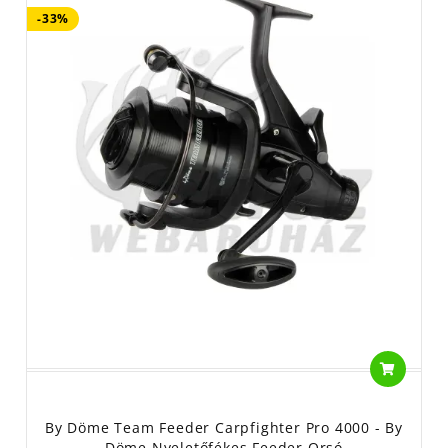
-33%
By Döme Team Feeder Carpfighter Pro 4000 - By
Döme Nyeletőfékes Feeder Orsó