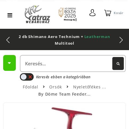
Kosár
2 db Shimano Aero Technium +
Leatherman
Multitool
Keresés ebben a kategóriában
Főoldal
Orsók
Nyeletőfékes
By Döme Team Feeder...