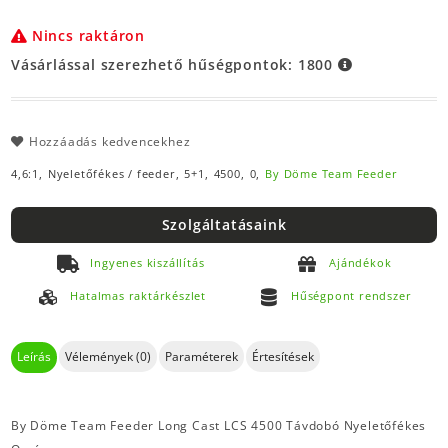
Nincs raktáron
Vásárlással szerezhető hűségpontok:
1800
Hozzáadás kedvencekhez
4,6:1,
Nyeletőfékes / feeder,
5+1,
4500,
0,
By Döme Team Feeder
Szolgáltatásaink
Ingyenes kiszállítás
Ajándékok
Hatalmas raktárkészlet
Hűségpont rendszer
Leírás
Vélemények (0)
Paraméterek
Értesítések
By Döme Team Feeder Long Cast LCS 4500 Távdobó Nyeletőfékes