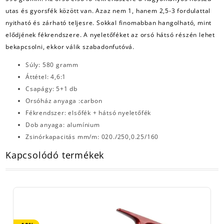
utas és gyorsfék között van. Azaz nem 1, hanem 2,5-3 fordulattal
nyitható és zárható teljesre. Sokkal finomabban hangolható, mint
elődjének fékrendszere. A nyeletőféket az orsó hátsó részén lehet
bekapcsolni, ekkor válik szabadonfutóvá.
Súly: 580 gramm
Áttétel: 4,6:1
Csapágy: 5+1 db
Orsóház anyaga :carbon
Fékrendszer: elsőfék + hátsó nyeletőfék
Dob anyaga: alumínium
Zsinórkapacitás mm/m: 020./250,0.25/160
Kapcsolódó termékek