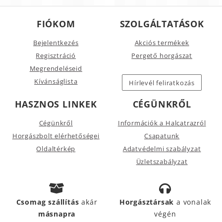
FIÓKOM
SZOLGÁLTATÁSOK
Bejelentkezés
Akciós termékek
Regisztráció
Pergető horgászat
Megrendeléseid
Kívánságlista
Hírlevél feliratkozás
HASZNOS LINKEK
CÉGÜNKRŐL
Cégünkről
Információk a Halcatrazról
Horgászbolt elérhetőségei
Csapatunk
Oldaltérkép
Adatvédelmi szabályzat
Üzletszabályzat
Csomag szállítás
akár
Horgásztársak
a vonalak
másnapra
végén