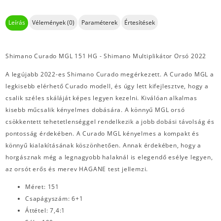
Leírás
Vélemények (0)
Paraméterek
Értesítések
Shimano Curado MGL 151 HG - Shimano Multiplikátor Orsó 2022
A legújabb 2022-es Shimano Curado megérkezett. A Curado MGL a
legkisebb elérhető Curado modell, és úgy lett kifejlesztve, hogy a
csalik széles skáláját képes legyen kezelni. Kiválóan alkalmas
kisebb műcsalik kényelmes dobására. A könnyű MGL orsó
csökkentett tehetetlenséggel rendelkezik a jobb dobási távolság és
pontosság érdekében. A Curado MGL kényelmes a kompakt és
könnyű kialakításának köszönhetően. Annak érdekében, hogy a
horgásznak még a legnagyobb halaknál is elegendő esélye legyen,
az orsót erős és merev HAGANE test jellemzi.
Méret: 151
Csapágyszám: 6+1
Áttétel: 7,4:1