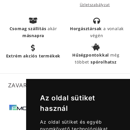
Üzletszabályzat
Csomag szállítás
akár
Horgásztársak
a vonalak
másnapra
végén
Hűségpontokkal
még
Extrém akciós termékek
többet
spórolhatsz
ZAVARTALAN MŰKÖDÉSÜNKET SEGÍTIK
Az oldal sütiket
használ
Az oldal sütiket és egyéb
nyomkövető technológiákat