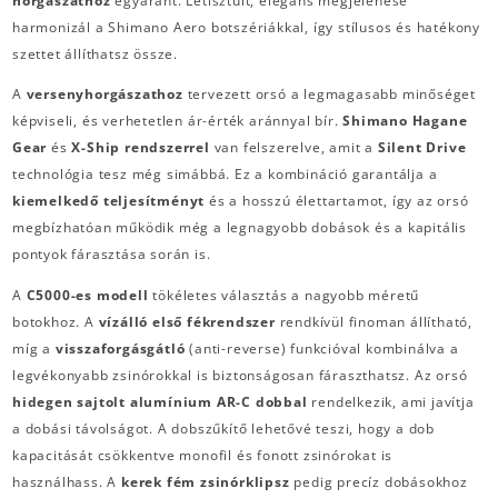
horgászathoz
egyaránt. Letisztult, elegáns megjelenése
harmonizál a Shimano Aero botszériákkal, így stílusos és hatékony
szettet állíthatsz össze.
A
versenyhorgászathoz
tervezett orsó a legmagasabb minőséget
képviseli, és verhetetlen ár-érték aránnyal bír.
Shimano Hagane
Gear
és
X-Ship rendszerrel
van felszerelve, amit a
Silent Drive
technológia tesz még simábbá. Ez a kombináció garantálja a
kiemelkedő teljesítményt
és a hosszú élettartamot, így az orsó
megbízhatóan működik még a legnagyobb dobások és a kapitális
pontyok fárasztása során is.
A
C5000-es modell
tökéletes választás a nagyobb méretű
botokhoz. A
vízálló első fékrendszer
rendkívül finoman állítható,
míg a
visszaforgásgátló
(anti-reverse) funkcióval kombinálva a
legvékonyabb zsinórokkal is biztonságosan fáraszthatsz.
Az orsó
hidegen sajtolt alumínium AR-C dobbal
rendelkezik, ami javítja
a dobási távolságot.
A dobszűkítő lehetővé teszi, hogy a dob
kapacitását csökkentve monofil és fonott zsinórokat is
használhass.
A
kerek fém zsinórklipsz
pedig precíz dobásokhoz