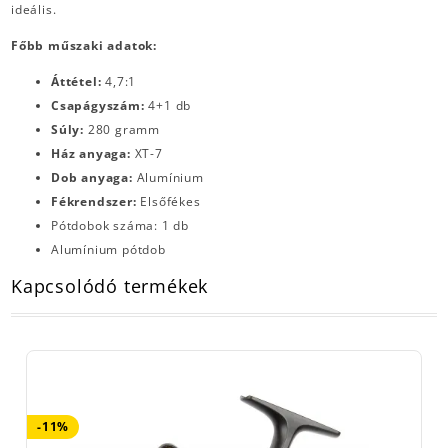
ideális.
Főbb műszaki adatok:
Áttétel:
4,7:1
Csapágyszám:
4+1
db
Súly:
280 gramm
Ház anyaga:
XT-7
Dob anyaga:
Alumínium
Fékrendszer:
Elsőfékes
Pótdobok száma: 1 db
Alumínium pótdob
Kapcsolódó termékek
-11%