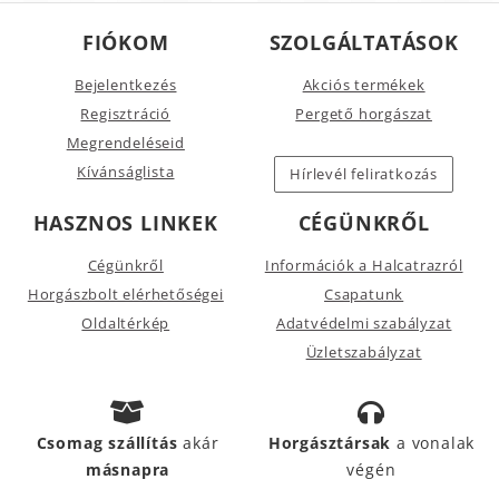
FIÓKOM
SZOLGÁLTATÁSOK
Bejelentkezés
Akciós termékek
Regisztráció
Pergető horgászat
Megrendeléseid
Kívánságlista
Hírlevél feliratkozás
HASZNOS LINKEK
CÉGÜNKRŐL
Cégünkről
Információk a Halcatrazról
Horgászbolt elérhetőségei
Csapatunk
Oldaltérkép
Adatvédelmi szabályzat
Üzletszabályzat
Csomag szállítás
akár
Horgásztársak
a vonalak
másnapra
végén