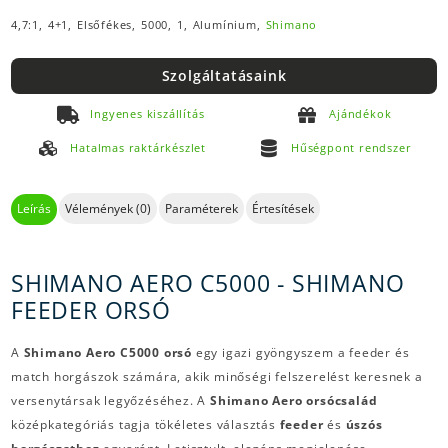
4,7:1,
4+1,
Elsőfékes,
5000,
1,
Alumínium,
Shimano
Szolgáltatásaink
Ingyenes kiszállítás
Ajándékok
Hatalmas raktárkészlet
Hűségpont rendszer
Leírás
Vélemények (0)
Paraméterek
Értesítések
SHIMANO AERO C5000 - SHIMANO
FEEDER ORSÓ
A
Shimano Aero C5000 orsó
egy igazi gyöngyszem a feeder és
match horgászok számára, akik minőségi felszerelést keresnek a
versenytársak legyőzéséhez. A
Shimano Aero orsócsalád
középkategóriás tagja tökéletes választás
feeder
és
úszós