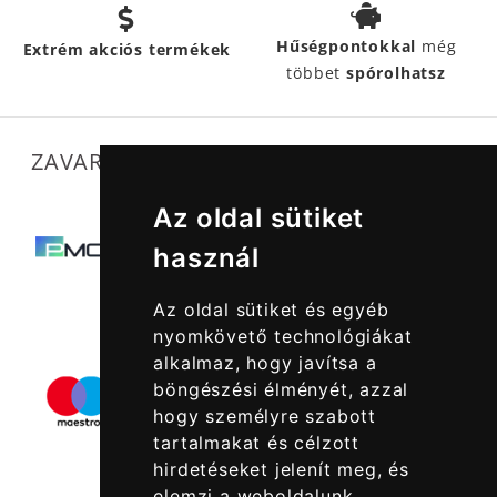
Hűségpontokkal
még
Extrém akciós termékek
többet
spórolhatsz
ZAVARTALAN MŰKÖDÉSÜNKET SEGÍTIK
Az oldal sütiket
használ
Az oldal sütiket és egyéb
nyomkövető technológiákat
alkalmaz, hogy javítsa a
böngészési élményét, azzal
hogy személyre szabott
tartalmakat és célzott
hirdetéseket jelenít meg, és
elemzi a weboldalunk