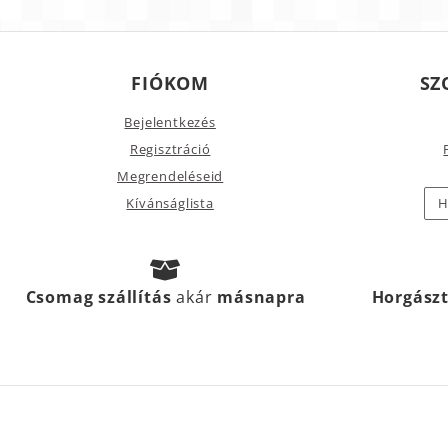
FIÓKOM
SZ
Bejelentkezés
Regisztráció
Megrendeléseid
Kívánságlista
H
Csomag szállítás
akár
másnapra
Horgász