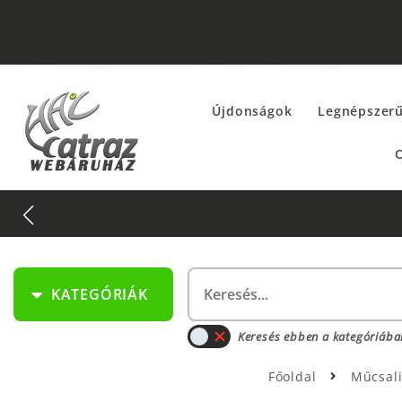
Újdonságok
Legnépszer
O
KATEGÓRIÁK
Keresés ebben a kategóriába
Főoldal
Műcsal