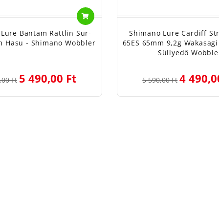
Lure Bantam Rattlin Sur-
Shimano Lure Cardiff St
m Hasu - Shimano Wobbler
65ES 65mm 9,2g Wakasagi
Süllyedő Wobble
5 490,00 Ft
4 490,0
,00 Ft
5 590,00 Ft