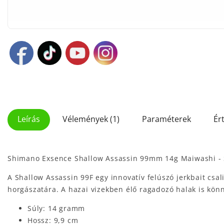
Leírás
Vélemények (1)
Paraméterek
Ér
Shimano Exsence Shallow Assassin 99mm 14g Maiwashi -
A Shallow Assassin 99F egy innovatív felúszó jerkbait csal
horgászatára. A hazai vizekben élő ragadozó halak is kön
Súly: 14 gramm
Hossz: 9,9 cm