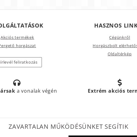
OLGÁLTATÁSOK
HASZNOS LIN
Akciós termékek
Cégünkről
Pergető horgászat
Horgászbolt elérhető
Oldaltérkép
írlevél feliratkozás
társak
a vonalak végén
Extrém akciós te
ZAVARTALAN MŰKÖDÉSÜNKET SEGÍTIK