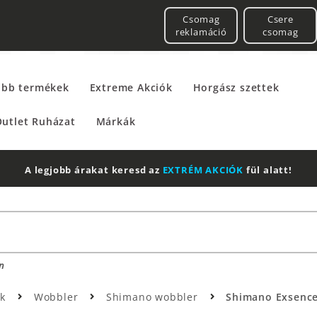
Csomag
Csere
reklamáció
csomag
űbb termékek
Extreme Akciók
Horgász szettek
utlet Ruházat
Márkák
A legjobb árakat keresd az
EXTRÉM AKCIÓK
fül alatt!
n
ik
Wobbler
Shimano wobbler
Shimano Exsence 