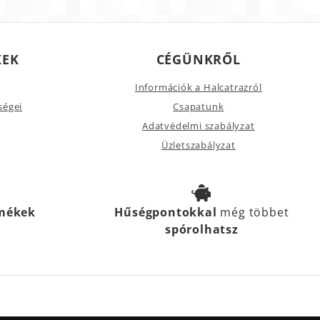
KEK
CÉGÜNKRŐL
Információk a Halcatrazról
ségei
Csapatunk
Adatvédelmi szabályzat
Üzletszabályzat
rmékek
Hűségpontokkal
még többet
spórolhatsz