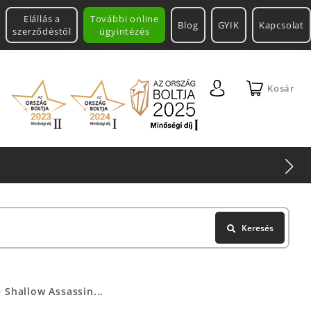
Elállás a
További online
Blog
GYIK
Kapcsolat
szerződéstől
ügyintézés
Kosár
Keresés
Shallow Assassin...