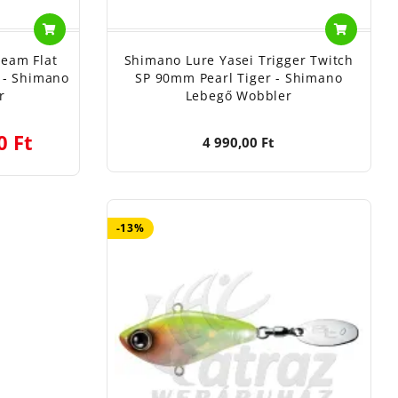
ream Flat
Shimano Lure Yasei Trigger Twitch
 - Shimano
SP 90mm Pearl Tiger - Shimano
r
Lebegő Wobbler
0 Ft
4 990,00 Ft
-13%