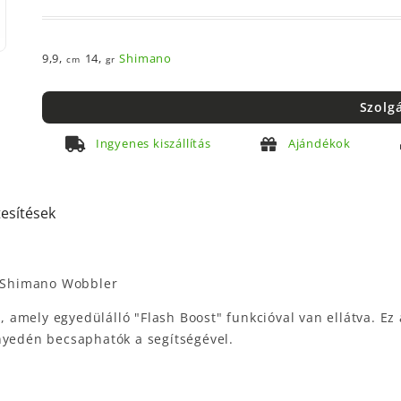
9,9,
14,
Shimano
cm
gr
Szolg
Ingyenes kiszállítás
Ajándékok
tesítések
 Shimano Wobbler
i, amely egyedülálló "Flash Boost" funkcióval van ellátva. Ez
nyedén becsaphatók a segítségével.