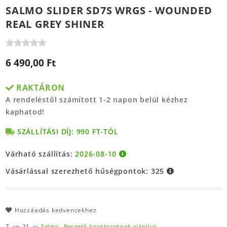
SALMO SLIDER SD7S WRGS - WOUNDED
REAL GREY SHINER
6 490,00 Ft
RAKTÁRON
A rendeléstől számított 1-2 napon belül kézhez
kaphatod!
SZÁLLÍTÁSI DÍJ: 990 FT-TÓL
Várható szállítás:
2026-08-10
Vásárlással szerezhető hűségpontok:
325
Hozzáadás kedvencekhez
7,
21,
Salmo,
Pergető horgászoknak ajánljuk
cm
gr