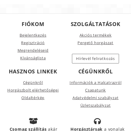
FIÓKOM
SZOLGÁLTATÁSOK
Bejelentkezés
Akciós termékek
Regisztráció
Pergető horgászat
Megrendeléseid
Kívánságlista
Hírlevél feliratkozás
HASZNOS LINKEK
CÉGÜNKRŐL
Cégünkről
Információk a Halcatrazról
Horgászbolt elérhetőségei
Csapatunk
Oldaltérkép
Adatvédelmi szabályzat
Üzletszabályzat
Csomag szállítás
akár
Horgásztársak
a vonalak