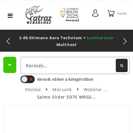
Kosár
2 db Shimano Aero Technium +
Leatherman
Multitool
Keresés ebben a kategóriában
Főoldal
Műcsalik
Wobbler
Salmo Slider SD7S WRGS...