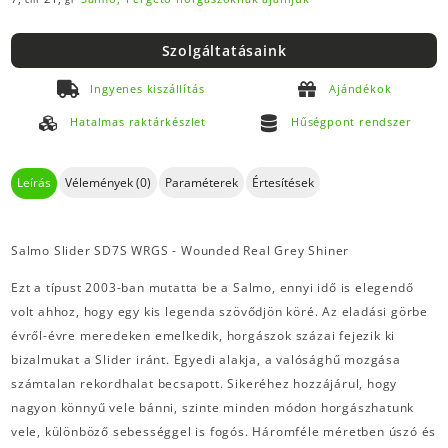
Szolgáltatásaink
Ingyenes kiszállítás
Ajándékok
Hatalmas raktárkészlet
Hűségpont rendszer
Leírás
Vélemények (0)
Paraméterek
Értesítések
Salmo Slider SD7S WRGS - Wounded Real Grey Shiner
Ezt a típust 2003-ban mutatta be a Salmo, ennyi idő is elegendő
volt ahhoz, hogy egy kis legenda szövődjön köré. Az eladási görbe
évről-évre meredeken emelkedik, horgászok százai fejezik ki
bizalmukat a Slider iránt. Egyedi alakja, a valósághű mozgása
számtalan rekordhalat becsapott. Sikeréhez hozzájárul, hogy
nagyon könnyű vele bánni, szinte minden módon horgászhatunk
vele, különböző sebességgel is fogós. Háromféle méretben úszó és