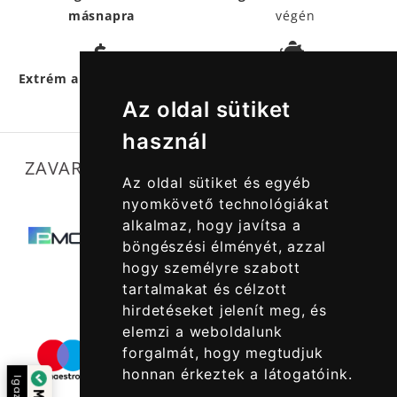
másnapra
végén
Hűségpontokkal
még
Extrém akciós termékek
többet
spórolhatsz
Az oldal sütiket
használ
ZAVARTALAN MŰKÖDÉSÜNKET SEGÍTIK
Az oldal sütiket és egyéb
nyomkövető technológiákat
alkalmaz, hogy javítsa a
böngészési élményét, azzal
hogy személyre szabott
tartalmakat és célzott
hirdetéseket jelenít meg, és
elemzi a weboldalunk
forgalmát, hogy megtudjuk
honnan érkeztek a látogatóink.