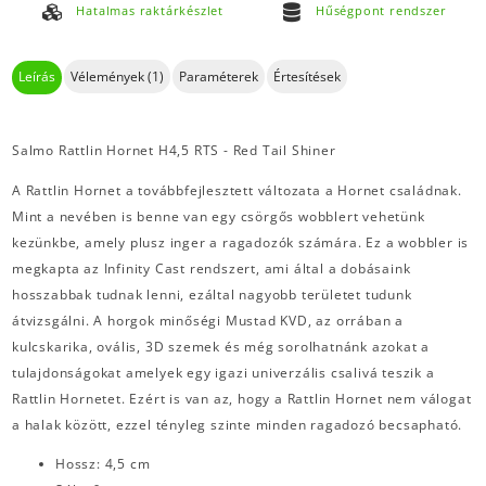
Hatalmas raktárkészlet
Hűségpont rendszer
Leírás
Vélemények (1)
Paraméterek
Értesítések
Salmo Rattlin Hornet H4,5 RTS - Red Tail Shiner
A Rattlin Hornet a továbbfejlesztett változata a Hornet családnak.
Mint a nevében is benne van egy csörgős wobblert vehetünk
kezünkbe, amely plusz inger a ragadozók számára. Ez a wobbler is
megkapta az Infinity Cast rendszert, ami által a dobásaink
hosszabbak tudnak lenni, ezáltal nagyobb területet tudunk
átvizsgálni. A horgok minőségi Mustad KVD, az orrában a
kulcskarika, ovális, 3D szemek és még sorolhatnánk azokat a
tulajdonságokat amelyek egy igazi univerzális csalivá teszik a
Rattlin Hornetet. Ezért is van az, hogy a Rattlin Hornet nem válogat
a halak között, ezzel tényleg szinte minden ragadozó becsapható.
Hossz: 4,5 cm