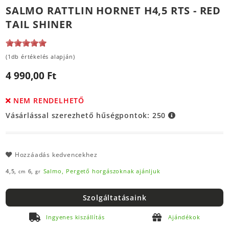
SALMO RATTLIN HORNET H4,5 RTS - RED
TAIL SHINER
(1db értékelés alapján)
4 990,00 Ft
NEM RENDELHETŐ
Vásárlással szerezhető hűségpontok:
250
Hozzáadás kedvencekhez
4,5,
6,
Salmo,
Pergető horgászoknak ajánljuk
cm
gr
Szolgáltatásaink
Ingyenes kiszállítás
Ajándékok