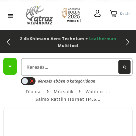
Kosár
2 db Shimano Aero Technium +
Leatherman
Multitool
Keresés ebben a kategóriában
Főoldal
Műcsalik
Wobbler
Salmo Rattlin Hornet H4,5...