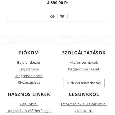
4 890,00 Ft
FIÓKOM
SZOLGÁLTATÁSOK
Bejelentkezés
Akciós termékek
Regisztráció
Pergető horgászat
Megrendeléseid
Kívánságlista
Hírlevél feliratkozás
HASZNOS LINKEK
CÉGÜNKRŐL
Cégünkről
Információk a Halcatrazról
Horgászbolt elérhetőségei
Csapatunk