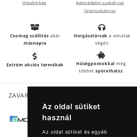
Oldaltérkép
Adatvédelmi szabályzat
Üzletszabályzat
Csomag szállítás
akár
Horgásztársak
a vonalak
másnapra
végén
Hűségpontokkal
még
Extrém akciós termékek
többet
spórolhatsz
ZAVARTALAN MŰKÖDÉSÜNKET SEGÍTIK
Az oldal sütiket
használ
Az oldal sütiket és egyéb