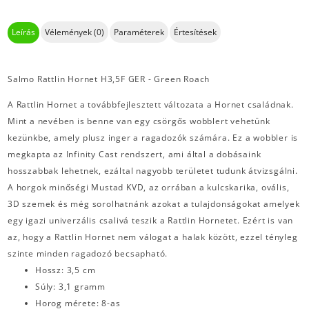
Leírás
Vélemények (0)
Paraméterek
Értesítések
Salmo Rattlin Hornet H3,5F GER - Green Roach
A Rattlin Hornet a továbbfejlesztett változata a Hornet családnak.
Mint a nevében is benne van egy csörgős wobblert vehetünk
kezünkbe, amely plusz inger a ragadozók számára. Ez a wobbler is
megkapta az Infinity Cast rendszert, ami által a dobásaink
hosszabbak lehetnek, ezáltal nagyobb területet tudunk átvizsgálni.
A horgok minőségi Mustad KVD, az orrában a kulcskarika, ovális,
3D szemek és még sorolhatnánk azokat a tulajdonságokat amelyek
egy igazi univerzális csalivá teszik a Rattlin Hornetet. Ezért is van
az, hogy a Rattlin Hornet nem válogat a halak között, ezzel tényleg
szinte minden ragadozó becsapható.
Hossz: 3,5 cm
Súly: 3,1 gramm
Horog mérete: 8-as