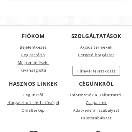
FIÓKOM
SZOLGÁLTATÁSOK
Bejelentkezés
Akciós termékek
Regisztráció
Pergető horgászat
Megrendeléseid
Kívánságlista
Hírlevél feliratkozás
HASZNOS LINKEK
CÉGÜNKRŐL
Cégünkről
Információk a Halcatrazról
Horgászbolt elérhetőségei
Csapatunk
Oldaltérkép
Adatvédelmi szabályzat
Üzletszabályzat