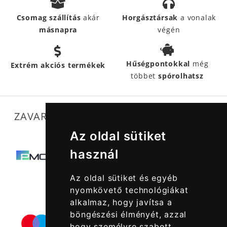
Csomag szállítás
akár
Horgásztársak
a vonalak
másnapra
végén
Hűségpontokkal
még
Extrém akciós termékek
többet
spórolhatsz
ZAVARTALAN MŰKÖDÉSÜNKET SEGÍTIK
Az oldal sütiket
használ
Az oldal sütiket és egyéb
nyomkövető technológiákat
alkalmaz, hogy javítsa a
böngészési élményét, azzal
hogy személyre szabott