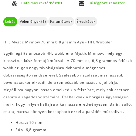
Hatalmas raktárkészlet
Hűségpont rendszer
Leírás
Vélemények (1)
Paraméterek
Értesítések
HFL Mystic Minnow 70 mm 6,8 gramm Ayu - HFL Wobbler
Egyik legáltalánosabb HFL wobbler a Mystic Minnow, mely egy
klasszikus küsz formájú műcsali. A 70 mm-es, 6,8 grammos felúszó
wobbler igen nagy távolságokra dobható a mágneses
dobásrásegítő rendszerével. Szélesebb riszálását már lassabb
bevontatáskor elkezdi, de a tempósabb behúzást is jól bírja.
Megállítva nagyon lassan emelkedik a felszínre, mely sok esetben
csábító a ragadozók számára. Ezáltal csak a horgász ügyességén
múlik, hogy milyen halfajra alkalmazza eredményesen. Balin, süllő,
csuka, harcsa könnyen becsapható ezzel a parádés műcsalival.
Hossz: 70 mm
Súly: 6,8 gramm