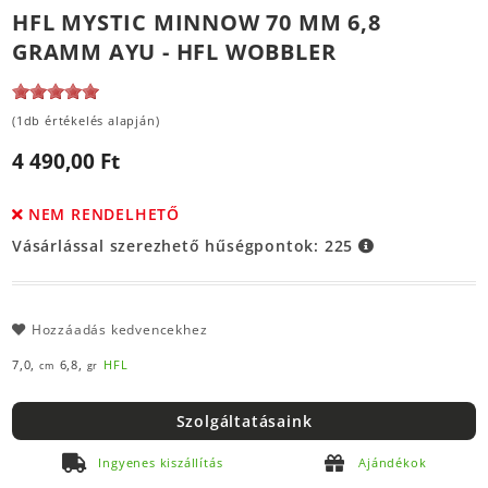
HFL MYSTIC MINNOW 70 MM 6,8
GRAMM AYU - HFL WOBBLER
(1db értékelés alapján)
4 490,00 Ft
NEM RENDELHETŐ
Vásárlással szerezhető hűségpontok:
225
Hozzáadás kedvencekhez
7,0,
6,8,
HFL
cm
gr
Szolgáltatásaink
Ingyenes kiszállítás
Ajándékok