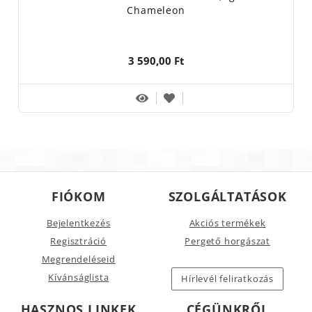
Chameleon
3 590,00 Ft
FIÓKOM
SZOLGÁLTATÁSOK
Bejelentkezés
Akciós termékek
Regisztráció
Pergető horgászat
Megrendeléseid
Kívánságlista
Hírlevél feliratkozás
HASZNOS LINKEK
CÉGÜNKRŐL