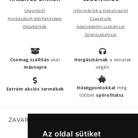
Cégünkről
Információk a Halcatrazról
Horgászbolt elérhetőségei
Csapatunk
Oldaltérkép
Adatvédelmi szabályzat
Üzletszabályzat
Csomag szállítás
akár
Horgásztársak
a vonalak
másnapra
végén
Hűségpontokkal
még
Extrém akciós termékek
többet
spórolhatsz
ZAVARTALAN MŰKÖDÉSÜNKET SEGÍTIK
Az oldal sütiket