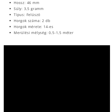
Hossz: 46 mm
Súly: 3,5 gramm
Típus: Felúszó
Horgok száma: 2 db
Horgok mérete: 14-es
Merülési mélység: 0,5-1,5 méter