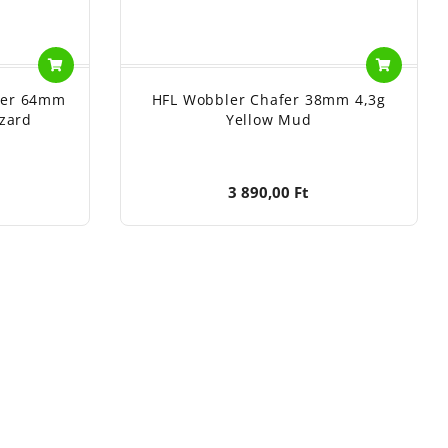
ler 64mm
HFL Wobbler Chafer 38mm 4,3g
izard
Yellow Mud
3 890,00 Ft