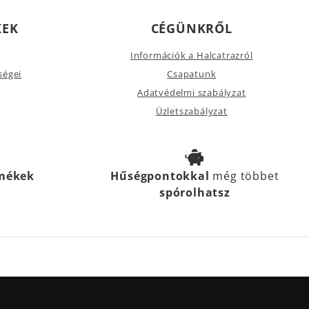
KEK
CÉGÜNKRŐL
Információk a Halcatrazról
ségei
Csapatunk
Adatvédelmi szabályzat
Üzletszabályzat
rmékek
Hűségpontokkal
még többet
spórolhatsz