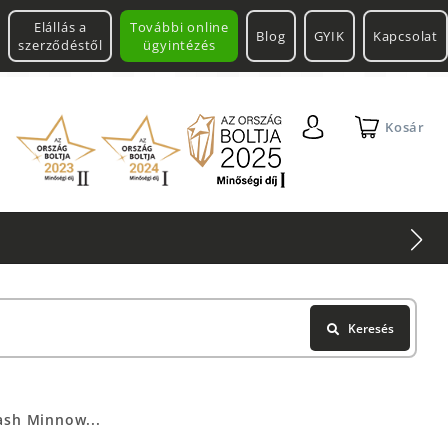
Elállás a
További online
Blog
GYIK
Kapcsolat
szerződéstől
ügyintézés
Kosár
Keresés
ash Minnow...