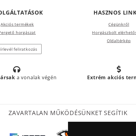
OLGÁLTATÁSOK
HASZNOS LIN
Akciós termékek
Cégünkről
Pergető horgászat
Horgászbolt elérhető
Oldaltérkép
írlevél feliratkozás
társak
a vonalak végén
Extrém akciós te
ZAVARTALAN MŰKÖDÉSÜNKET SEGÍTIK