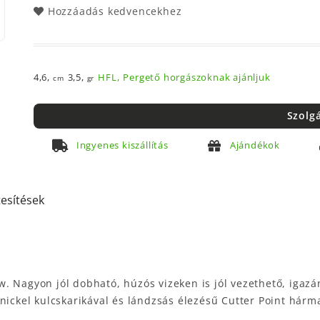
Hozzáadás kedvencekhez
4,6,
3,5,
HFL,
Pergető horgászoknak ajánljuk
cm
gr
Szolg
Ingyenes kiszállítás
Ajándékok
tesítések
. Nagyon jól dobható, húzós vizeken is jól vezethető, igazá
nickel kulcskarikával és lándzsás élezésű Cutter Point hárm