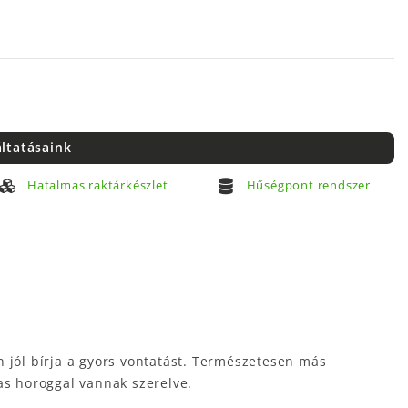
áltatásaink
Hatalmas raktárkészlet
Hűségpont rendszer
n jól bírja a gyors vontatást. Természetesen más
as horoggal vannak szerelve.