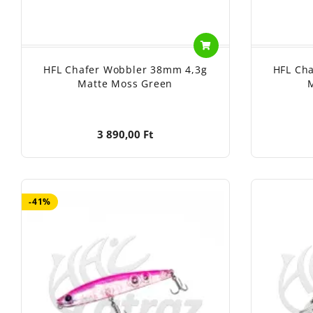
HFL Chafer Wobbler 38mm 4,3g
HFL Ch
Matte Moss Green
M
3 890,00 Ft
-41%