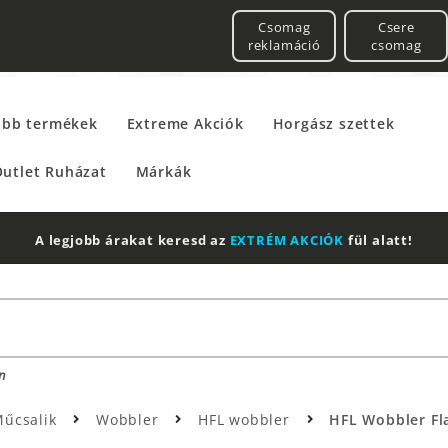
Csomag
Csere
reklamáció
csomag
űbb termékek
Extreme Akciók
Horgász szettek
utlet Ruházat
Márkák
2 db Shimano Aero Technium +
Leatherman
Multitool
n
űcsalik
Wobbler
HFL wobbler
HFL Wobbler Fl