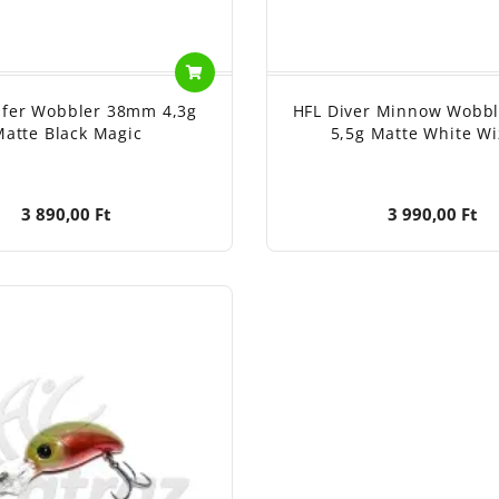
afer Wobbler 38mm 4,3g
HFL Diver Minnow Wobb
atte Black Magic
5,5g Matte White W
3 890,00 Ft
3 990,00 Ft