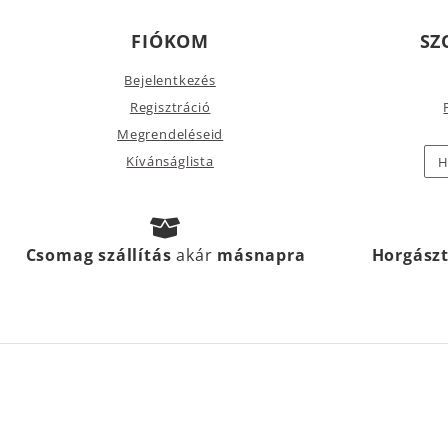
FIÓKOM
SZ
Bejelentkezés
Regisztráció
Megrendeléseid
Kívánságlista
H
Csomag szállítás
akár
másnapra
Horgász