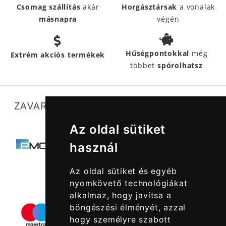
Csomag szállítás
akár
Horgásztársak
a vonalak
másnapra
végén
Hűségpontokkal
még
Extrém akciós termékek
többet
spórolhatsz
ZAVARTALAN MŰKÖDÉSÜNKET SEGÍTIK
Az oldal sütiket
használ
Az oldal sütiket és egyéb
nyomkövető technológiákat
alkalmaz, hogy javítsa a
böngészési élményét, azzal
hogy személyre szabott