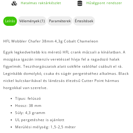
Hatalmas raktárkészlet
Hűségpont rendszer
Leírás
Vélemények (1)
Paraméterek
Értesítések
HFL Wobbler Chafer 38mm 4,3g Cobalt Chameleon
Egyik legkedveltebb kis méretű HFL crank műcsali a kínálatban. A
mozgása igazán intenzív veretéssel hívja fel a ragadozó halak
figyelmét. Teszthorgászatok alatt sokféle rablóhal csábult el rá.
Leginkább domolykó, csuka és sügér pergetéséhez alkalmas. Black
nickel kulcskarikával és lándzsás élezésű Cutter Point hármas
horgokkal van szerelve.
Típus: felúszó
Hossz: 38 mm
Súly: 4,3 gramm
UL pergetéshez is ajánlott
Merülési mélység: 1,5-2,5 méter