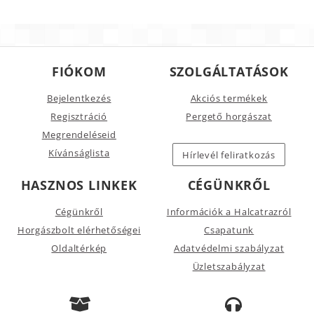
FIÓKOM
SZOLGÁLTATÁSOK
Bejelentkezés
Akciós termékek
Regisztráció
Pergető horgászat
Megrendeléseid
Kívánságlista
Hírlevél feliratkozás
HASZNOS LINKEK
CÉGÜNKRŐL
Cégünkről
Információk a Halcatrazról
Horgászbolt elérhetőségei
Csapatunk
Oldaltérkép
Adatvédelmi szabályzat
Üzletszabályzat