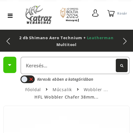
Kosár
2 db Shimano Aero Technium +
Leatherman
Multitool
Keresés ebben a kategóriában
Főoldal
Műcsalik
Wobbler
HFL Wobbler Chafer 38mm...