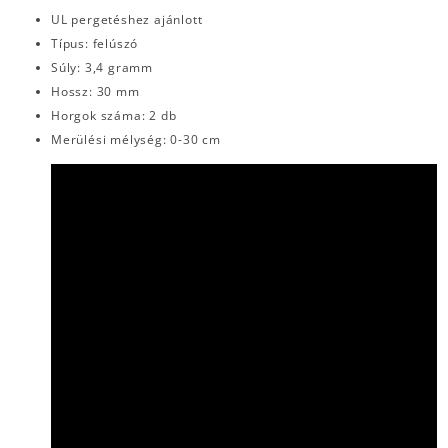
UL pergetéshez ajánlott
Típus: felúszó
Súly: 3,4 gramm
Hossz: 30 mm
Horgok száma: 2 db
Merülési mélység: 0-30 cm