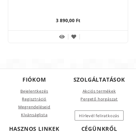
3 890,00 Ft
FIÓKOM
SZOLGÁLTATÁSOK
Bejelentkezés
Akciós termékek
Regisztráció
Pergető horgászat
Megrendeléseid
Kívánságlista
Hírlevél feliratkozás
HASZNOS LINKEK
CÉGÜNKRŐL