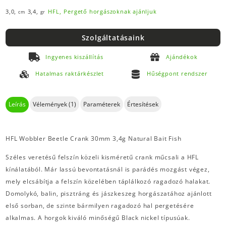
3,0,
3,4,
HFL,
Pergető horgászoknak ajánljuk
cm
gr
Szolgáltatásaink
Ingyenes kiszállítás
Ajándékok
Hatalmas raktárkészlet
Hűségpont rendszer
Leírás
Vélemények (1)
Paraméterek
Értesítések
HFL Wobbler Beetle Crank 30mm 3,4g Natural Bait Fish
Széles veretésű felszín közeli kisméretű crank műcsali a HFL
kínálatából. Már lassú bevontatásnál is parádés mozgást végez,
mely elcsábítja a felszín közelében táplálkozó ragadozó halakat.
Domolykó, balin, pisztráng és jászkeszeg horgászatához ajánlott
első sorban, de szinte bármilyen ragadozó hal pergetésére
alkalmas. A horgok kiváló minőségű Black nickel típusúak.