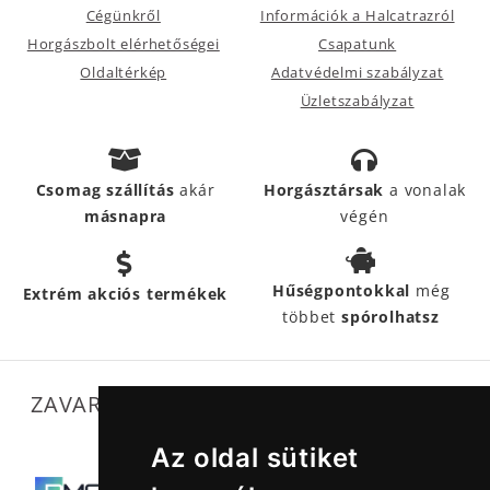
Cégünkről
Információk a Halcatrazról
Horgászbolt elérhetőségei
Csapatunk
Oldaltérkép
Adatvédelmi szabályzat
Üzletszabályzat
Csomag szállítás
akár
Horgásztársak
a vonalak
másnapra
végén
Hűségpontokkal
még
Extrém akciós termékek
többet
spórolhatsz
ZAVARTALAN MŰKÖDÉSÜNKET SEGÍTIK
Az oldal sütiket