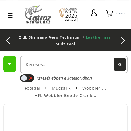
Kosár
2 db Shimano Aero Technium +
Leatherman
Multitool
Keresés ebben a kategóriában
Főoldal
Műcsalik
Wobbler
HFL Wobbler Beetle Crank...