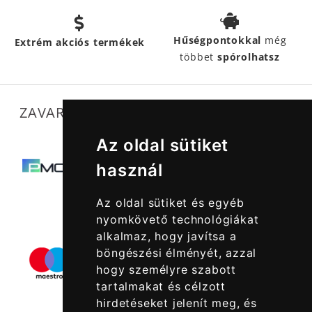
Hűségpontokkal
még
Extrém akciós termékek
többet
spórolhatsz
ZAVARTALAN MŰKÖDÉSÜNKET SEGÍTIK
Az oldal sütiket
használ
Az oldal sütiket és egyéb
nyomkövető technológiákat
alkalmaz, hogy javítsa a
böngészési élményét, azzal
hogy személyre szabott
tartalmakat és célzott
hirdetéseket jelenít meg, és