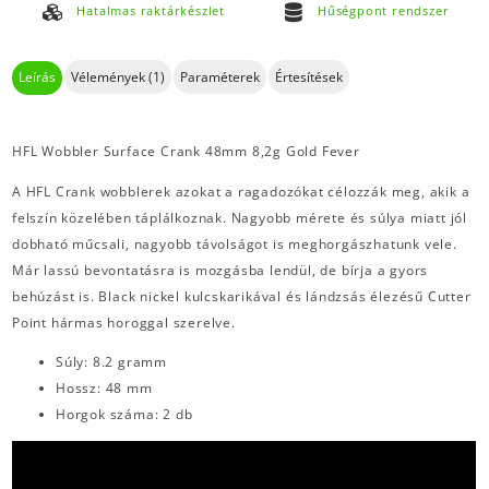
Hatalmas raktárkészlet
Hűségpont rendszer
Leírás
Vélemények (1)
Paraméterek
Értesítések
HFL Wobbler Surface Crank 48mm 8,2g Gold Fever
A HFL Crank wobblerek azokat a ragadozókat célozzák meg, akik a
felszín közelében táplálkoznak. Nagyobb mérete és súlya miatt jól
dobható műcsali, nagyobb távolságot is meghorgászhatunk vele.
Már lassú bevontatásra is mozgásba lendül, de bírja a gyors
behúzást is. Black nickel kulcskarikával és lándzsás élezésű Cutter
Point hármas horoggal szerelve.
Súly: 8.2 gramm
Hossz: 48 mm
Horgok száma: 2 db