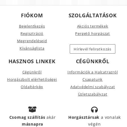
FIÓKOM
SZOLGÁLTATÁSOK
Bejelentkezés
Akciós termékek
Regisztráció
Pergető horgászat
Megrendeléseid
Kívánságlista
Hírlevél feliratkozás
HASZNOS LINKEK
CÉGÜNKRŐL
Cégünkről
Információk a Halcatrazról
Horgászbolt elérhetőségei
Csapatunk
Oldaltérkép
Adatvédelmi szabályzat
Üzletszabályzat
Csomag szállítás
akár
Horgásztársak
a vonalak
másnapra
végén