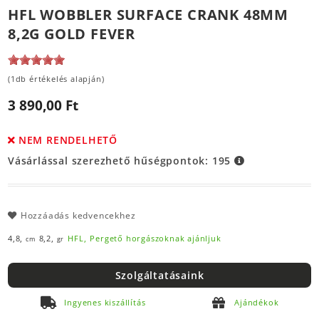
HFL WOBBLER SURFACE CRANK 48MM
8,2G GOLD FEVER
(1db értékelés alapján)
3 890,00 Ft
NEM RENDELHETŐ
Vásárlással szerezhető hűségpontok:
195
Hozzáadás kedvencekhez
4,8,
8,2,
HFL,
Pergető horgászoknak ajánljuk
cm
gr
Szolgáltatásaink
Ingyenes kiszállítás
Ajándékok