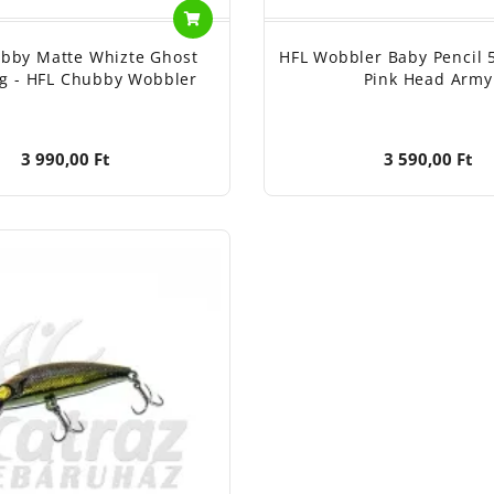
bby Matte Whizte Ghost
HFL Wobbler Baby Pencil
g - HFL Chubby Wobbler
Pink Head Army
3 990,00 Ft
3 590,00 Ft