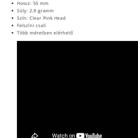
Hossz: 55 mm
Súly: 2,9 gramm
Szín: Clear Pink Head
Felszíni csali
Több méretben elérhető