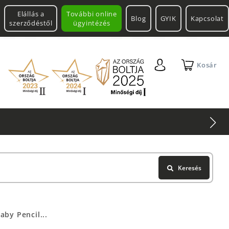
Elállás a
További online
Blog
GYIK
Kapcsolat
szerződéstől
ügyintézés
Kosár
Keresés
by Pencil...