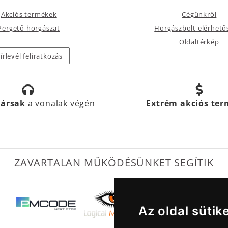
Akciós termékek
Cégünkről
Pergető horgászat
Horgászbolt elérhető
Oldaltérkép
írlevél feliratkozás
társak
a vonalak végén
Extrém akciós te
ZAVARTALAN MŰKÖDÉSÜNKET SEGÍTIK
Az oldal sütik