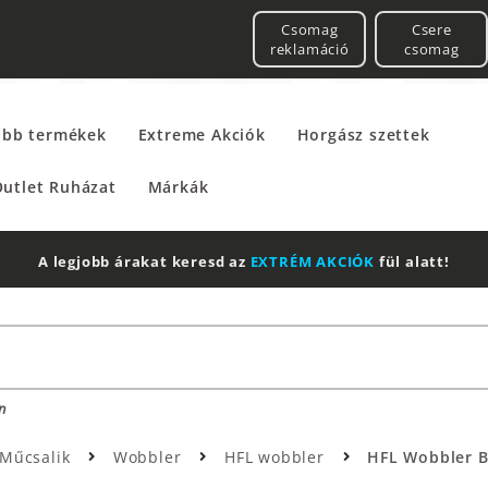
Csomag
Csere
reklamáció
csomag
űbb termékek
Extreme Akciók
Horgász szettek
utlet Ruházat
Márkák
2 db Shimano Aero Technium +
Leatherman
Multitool
n
Műcsalik
Wobbler
HFL wobbler
HFL Wobbler Ba