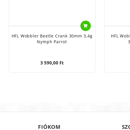
HFL Wobbler Beetle Crank 30mm 3,4g
HFL Wob
Nymph Parrot
3 590,00 Ft
FIÓKOM
SZ