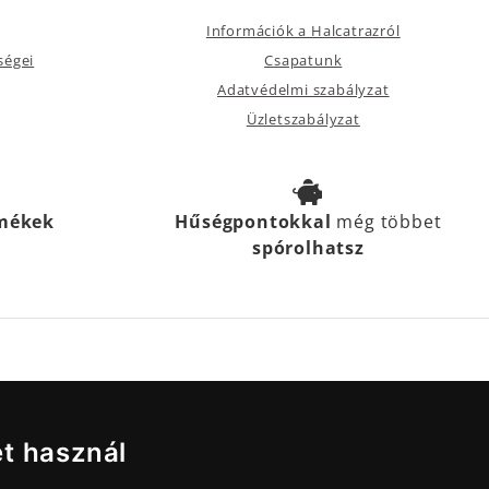
Információk a Halcatrazról
ségei
Csapatunk
Adatvédelmi szabályzat
Üzletszabályzat
rmékek
Hűségpontokkal
még többet
spórolhatsz
et használ