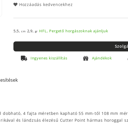
Hozzáadás kedvencekhez
5,5,
2,9,
HFL,
Pergető horgászoknak ajánljuk
cm
gr
Szolg
Ingyenes kiszállítás
Ajándékok
tesítések
Jól dobható, 4 fajta méretben kapható 55 mm-től 108 mm mér
karikával és lándzsás élezésű Cutter Point hármas horoggal s