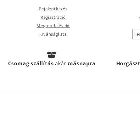
Bejelentkezés
Regisztráció
Megrendeléseid
Kívánságlista
H
Csomag szállítás
akár
másnapra
Horgász