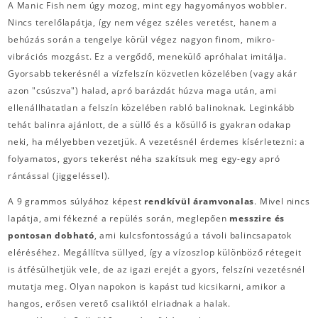
A Manic Fish nem úgy mozog, mint egy hagyományos wobbler.
Nincs terelőlapátja, így nem végez széles veretést, hanem a
behúzás során a tengelye körül végez nagyon finom, mikro-
vibrációs mozgást. Ez a vergődő, menekülő apróhalat imitálja.
Gyorsabb tekerésnél a vízfelszín közvetlen közelében (vagy akár
azon "csúszva") halad, apró barázdát húzva maga után, ami
ellenállhatatlan a felszín közelében rabló balinoknak. Leginkább
tehát balinra ajánlott, de a süllő és a kősüllő is gyakran odakap
neki, ha mélyebben vezetjük. A vezetésnél érdemes kísérletezni: a
folyamatos, gyors tekerést néha szakítsuk meg egy-egy apró
rántással (jiggeléssel).
A 9 grammos súlyához képest
rendkívül áramvonalas
. Mivel nincs
lapátja, ami fékezné a repülés során, meglepően
messzire és
pontosan dobható
, ami kulcsfontosságú a távoli balincsapatok
eléréséhez. Megállítva süllyed, így a vízoszlop különböző rétegeit
is átfésülhetjük vele, de az igazi erejét a gyors, felszíni vezetésnél
mutatja meg. Olyan napokon is kapást tud kicsikarni, amikor a
hangos, erősen verető csaliktól elriadnak a halak.