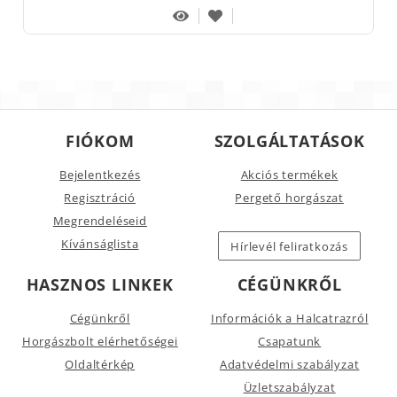
FIÓKOM
SZOLGÁLTATÁSOK
Bejelentkezés
Akciós termékek
Regisztráció
Pergető horgászat
Megrendeléseid
Kívánságlista
Hírlevél feliratkozás
HASZNOS LINKEK
CÉGÜNKRŐL
Cégünkről
Információk a Halcatrazról
Horgászbolt elérhetőségei
Csapatunk
Oldaltérkép
Adatvédelmi szabályzat
Üzletszabályzat