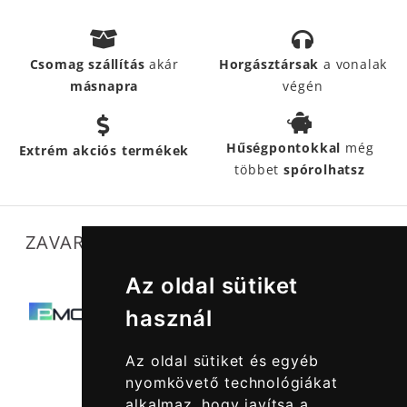
Csomag szállítás
akár
Horgásztársak
a vonalak
másnapra
végén
Hűségpontokkal
még
Extrém akciós termékek
többet
spórolhatsz
ZAVARTALAN MŰKÖDÉSÜNKET SEGÍTIK
Az oldal sütiket
használ
Az oldal sütiket és egyéb
nyomkövető technológiákat
alkalmaz, hogy javítsa a