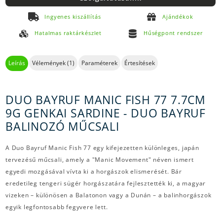
Ingyenes kiszállítás
Ajándékok
Hatalmas raktárkészlet
Hűségpont rendszer
Leírás
Vélemények (1)
Paraméterek
Értesítések
DUO BAYRUF MANIC FISH 77 7.7CM
9G GENKAI SARDINE - DUO BAYRUF
BALINOZÓ MŰCSALI
A Duo Bayruf Manic Fish 77 egy kifejezetten különleges, japán
tervezésű műcsali, amely a "Manic Movement" néven ismert
egyedi mozgásával vívta ki a horgászok elismerését. Bár
eredetileg tengeri sügér horgászatára fejlesztették ki, a magyar
vizeken – különösen a Balatonon vagy a Dunán – a balinhorgászok
egyik legfontosabb fegyvere lett.