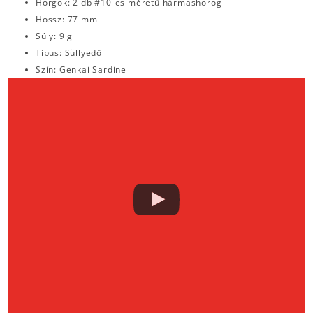
Horgok: 2 db #10-es méretű hármashorog
Hossz: 77 mm
Súly: 9 g
Típus: Süllyedő
Szín: Genkai Sardine