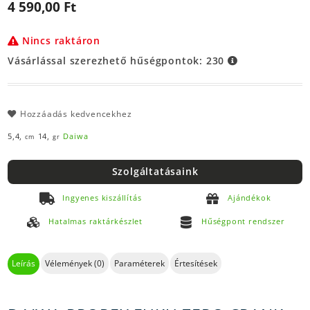
4 590,00 Ft
Nincs raktáron
Vásárlással szerezhető hűségpontok:
230
Hozzáadás kedvencekhez
5,4,
14,
Daiwa
cm
gr
Szolgáltatásaink
Ingyenes kiszállítás
Ajándékok
Hatalmas raktárkészlet
Hűségpont rendszer
Leírás
Vélemények (0)
Paraméterek
Értesítések