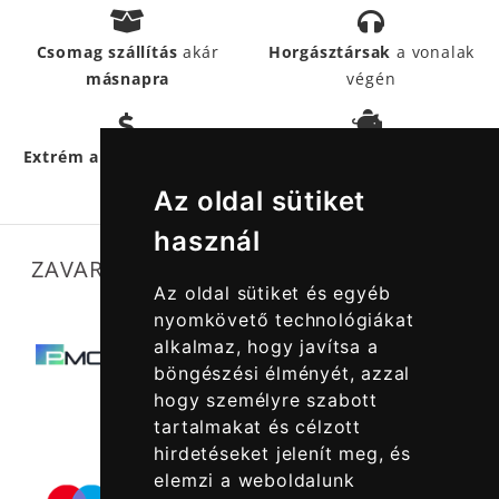
Csomag szállítás
akár
Horgásztársak
a vonalak
másnapra
végén
Hűségpontokkal
még
Extrém akciós termékek
többet
spórolhatsz
Az oldal sütiket
használ
ZAVARTALAN MŰKÖDÉSÜNKET SEGÍTIK
Az oldal sütiket és egyéb
nyomkövető technológiákat
alkalmaz, hogy javítsa a
böngészési élményét, azzal
hogy személyre szabott
tartalmakat és célzott
hirdetéseket jelenít meg, és
elemzi a weboldalunk