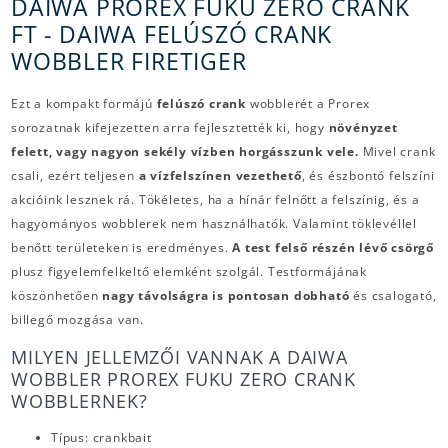
DAIWA PROREX FUKU ZERO CRANK
FT - DAIWA FELÚSZÓ CRANK
WOBBLER FIRETIGER
Ezt a kompakt formájú
felúszó crank
wobblerét a Prorex
sorozatnak kifejezetten arra fejlesztették ki, hogy
növényzet
felett, vagy nagyon sekély vízben horgásszunk vele.
Mivel crank
csali, ezért teljesen
a vízfelszínen vezethető
, és észbontó felszíni
akcióink lesznek rá. Tökéletes, ha a hínár felnőtt a felszínig, és a
hagyományos wobblerek nem használhatók. Valamint töklevéllel
benőtt területeken is eredményes.
A test felső részén lévő csörgő
plusz figyelemfelkeltő elemként szolgál. Testformájának
köszönhetően
nagy távolságra is pontosan dobható
és csalogató,
billegő mozgása van.
MILYEN JELLEMZŐI VANNAK A DAIWA
WOBBLER PROREX FUKU ZERO CRANK
WOBBLERNEK?
Típus: crankbait