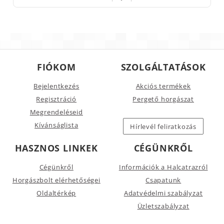
FIÓKOM
SZOLGÁLTATÁSOK
Bejelentkezés
Akciós termékek
Regisztráció
Pergető horgászat
Megrendeléseid
Kívánságlista
Hírlevél feliratkozás
HASZNOS LINKEK
CÉGÜNKRŐL
Cégünkről
Információk a Halcatrazról
Horgászbolt elérhetőségei
Csapatunk
Oldaltérkép
Adatvédelmi szabályzat
Üzletszabályzat