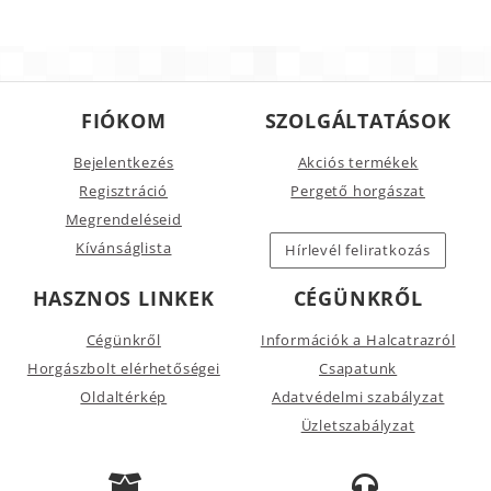
FIÓKOM
SZOLGÁLTATÁSOK
Bejelentkezés
Akciós termékek
Regisztráció
Pergető horgászat
Megrendeléseid
Kívánságlista
Hírlevél feliratkozás
HASZNOS LINKEK
CÉGÜNKRŐL
Cégünkről
Információk a Halcatrazról
Horgászbolt elérhetőségei
Csapatunk
Oldaltérkép
Adatvédelmi szabályzat
Üzletszabályzat