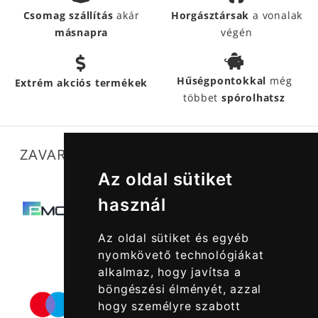
Csomag szállítás
akár
Horgásztársak
a vonalak
másnapra
végén
Hűségpontokkal
még
Extrém akciós termékek
többet
spórolhatsz
ZAVARTALAN MŰKÖDÉSÜNKET SEGÍTIK
Az oldal sütiket
használ
Az oldal sütiket és egyéb
nyomkövető technológiákat
alkalmaz, hogy javítsa a
böngészési élményét, azzal
hogy személyre szabott