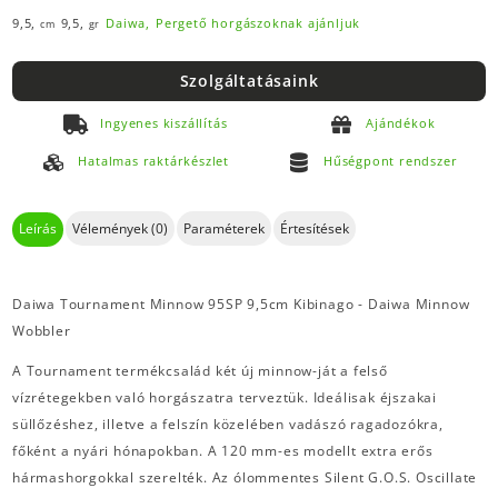
9,5,
9,5,
Daiwa,
Pergető horgászoknak ajánljuk
cm
gr
Szolgáltatásaink
Ingyenes kiszállítás
Ajándékok
Hatalmas raktárkészlet
Hűségpont rendszer
Leírás
Vélemények (0)
Paraméterek
Értesítések
Daiwa Tournament Minnow 95SP 9,5cm Kibinago - Daiwa Minnow
Wobbler
A Tournament termékcsalád két új minnow-ját a felső
vízrétegekben való horgászatra terveztük. Ideálisak éjszakai
süllőzéshez, illetve a felszín közelében vadászó ragadozókra,
főként a nyári hónapokban. A 120 mm-es modellt extra erős
hármashorgokkal szerelték. Az ólommentes Silent G.O.S. Oscillate