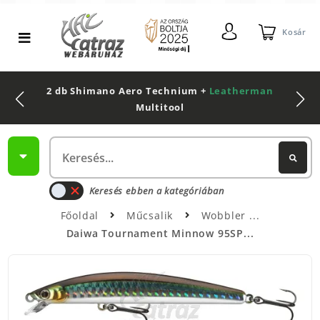
Kosár
2 db Shimano Aero Technium +
Leatherman
Multitool
Keresés ebben a kategóriában
Főoldal
Műcsalik
Wobbler
Daiwa Tournament Minnow 95SP...