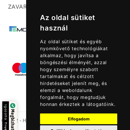
ZAVARTALAN MŰKÖDÉSÜNKET SEGÍTIK
Az oldal sütiket
használ
Az oldal sütiket és egyéb
nyomkövető technológiákat
alkalmaz, hogy javítsa a
böngészési élményét, azzal
hogy személyre szabott
tartalmakat és célzott
hirdetéseket jelenít meg, és
elemzi a weboldalunk
forgalmát, hogy megtudjuk
honnan érkeztek a látogatóink.
Igazolta:
Megbízható Oldal
Elfogadom
© 2022 -
Halcatraz Kft.