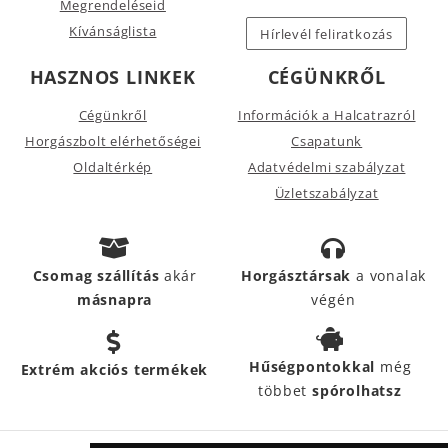
Megrendeléseid
Kívánságlista
Hírlevél feliratkozás
HASZNOS LINKEK
CÉGÜNKRŐL
Cégünkről
Információk a Halcatrazról
Horgászbolt elérhetőségei
Csapatunk
Oldaltérkép
Adatvédelmi szabályzat
Üzletszabályzat
Csomag szállítás
akár
Horgásztársak
a vonalak
másnapra
végén
Hűségpontokkal
még
Extrém akciós termékek
többet
spórolhatsz