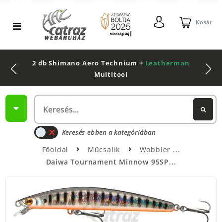
Kosár
2 db Shimano Aero Technium +
Leatherman
Multitool
Keresés ebben a kategóriában
Főoldal
Műcsalik
Wobbler
Daiwa Tournament Minnow 95SP...