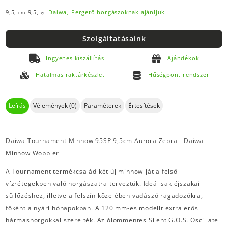
9,5,
9,5,
Daiwa,
Pergető horgászoknak ajánljuk
cm
gr
Szolgáltatásaink
Ingyenes kiszállítás
Ajándékok
Hatalmas raktárkészlet
Hűségpont rendszer
Leírás
Vélemények (0)
Paraméterek
Értesítések
Daiwa Tournament Minnow 95SP 9,5cm Aurora Zebra - Daiwa
Minnow Wobbler
A Tournament termékcsalád két új minnow-ját a felső
vízrétegekben való horgászatra terveztük. Ideálisak éjszakai
süllőzéshez, illetve a felszín közelében vadászó ragadozókra,
főként a nyári hónapokban. A 120 mm-es modellt extra erős
hármashorgokkal szerelték. Az ólommentes Silent G.O.S. Oscillate