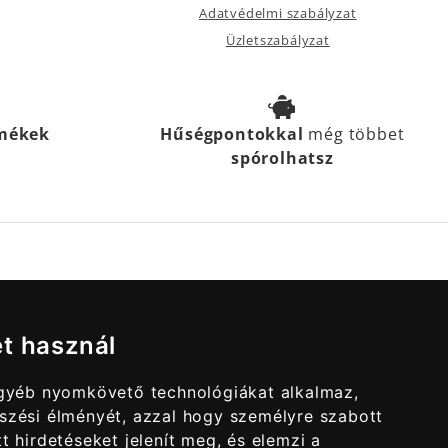
Adatvédelmi szabályzat
Üzletszabályzat
rmékek
Hűségpontokkal
még többet
spórolhatsz
et használ
egyéb nyomkövető technológiákat alkalmaz,
szési élményét, azzal hogy személyre szabott
t hirdetéseket jelenít meg, és elemzi a