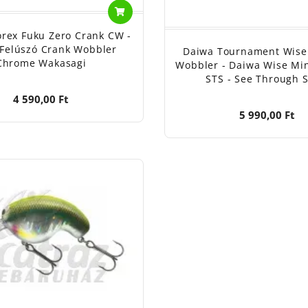
orex Fuku Zero Crank CW -
Felúszó Crank Wobbler
Daiwa Tournament Wis
Chrome Wakasagi
Wobbler - Daiwa Wise Mi
STS - See Through 
4 590,00 Ft
5 990,00 Ft