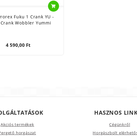
rorex Fuku 1 Crank YU -
 Crank Wobbler Yummi
4 590,00 Ft
OLGÁLTATÁSOK
HASZNOS LIN
Akciós termékek
Cégünkről
Pergető horgászat
Horgászbolt elérhető