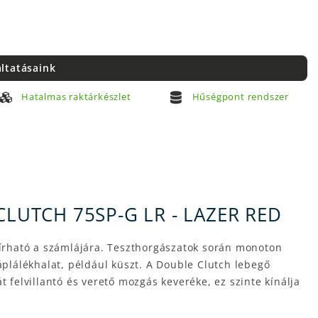
áltatásaink
Hatalmas raktárkészlet
Hűségpont rendszer
UTCH 75SP-G LR - LAZER RED
írható a számlájára. Teszthorgászatok során monoton
áplálékhalat, például küszt. A Double Clutch lebegő
 felvillantó és verető mozgás keveréke, ez szinte kínálja