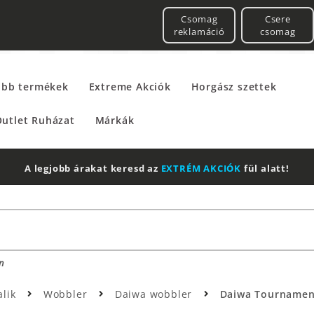
Csomag
Csere
reklamáció
csomag
űbb termékek
Extreme Akciók
Horgász szettek
utlet Ruházat
Márkák
A legjobb árakat keresd az
EXTRÉM AKCIÓK
fül alatt!
n
alik
Wobbler
Daiwa wobbler
Daiwa Tournament