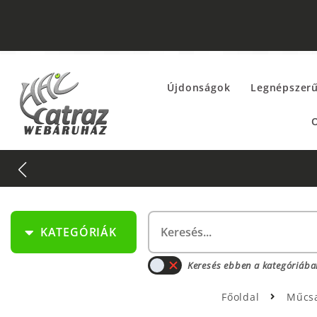
Újdonságok
Legnépszer
O
KATEGÓRIÁK
Keresés ebben a kategóriába
Főoldal
Műcs