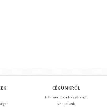
KEK
CÉGÜNKRŐL
Információk a Halcatrazról
ségei
Csapatunk