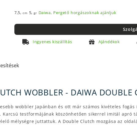
7,5,
5,
Daiwa,
Pergető horgászoknak ajánljuk
cm
gr
Szolg
Ingyenes kiszállítás
Ajándékok
tesítések
TCH WOBBLER - DAIWA DOUBLE CL
esebb wobbler Japánban és ott már számos kivételes fogás 
t. Karcsú testformájának köszönhetően sikerrel imitál apró t
lelő mélységre juttattuk. A Double Clutch mozgása az oldalát