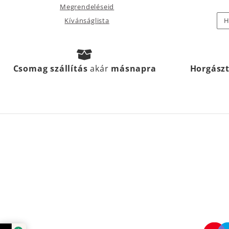
Megrendeléseid
Kívánságlista
H
Csomag szállítás
akár
másnapra
Horgász