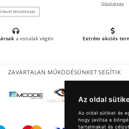
Oldaltérkép
írlevél feliratkozás
társak
a vonalak végén
Extrém akciós te
ZAVARTALAN MŰKÖDÉSÜNKET SEGÍTIK
Az oldal sütik
Az oldal sütiket és 
hogy javítsa a böngé
tartalmakat és célzot