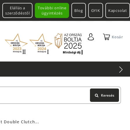
Elállás a
További online
Blog
GYIK
Kapcsolat
szerződéstől
ügyintézés
Kosár
Keresés
 Double Clutch...