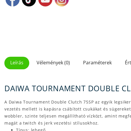
Leírás
Vélemények (0)
Paraméterek
Ér
DAIWA TOURNAMENT DOUBLE CLU
A Daiwa Tournament Double Clutch 75SP az egyik legsiker
vezetés mellett is kapásra csábított csukákat és sügereke
wobbler, szinte teljesen megállítható vízközt, amint megfe
magát a twitch és jerk vezetési stílusokhoz.
Típus: lebegő