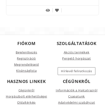
FIÓKOM
SZOLGÁLTATÁSOK
Bejelentkezés
Akciós termékek
Regisztráció
Pergető horgászat
Megrendeléseid
Kívánságlista
Hírlevél feliratkozás
HASZNOS LINKEK
CÉGÜNKRŐL
Cégünkről
Információk a Halcatrazról
Horgászbolt elérhetőségei
Csapatunk
Oldaltérkép
Adatvédelmi szabályzat