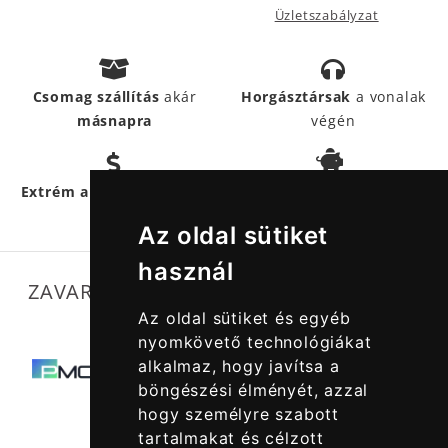
Üzletszabályzat
Csomag szállítás
akár
Horgásztársak
a vonalak
másnapra
végén
Hűségpontokkal
még
Extrém akciós termékek
többet
spórolhatsz
Az oldal sütiket
használ
ZAVARTALAN MŰKÖDÉSÜNKET SEGÍTIK
Az oldal sütiket és egyéb
nyomkövető technológiákat
alkalmaz, hogy javítsa a
böngészési élményét, azzal
hogy személyre szabott
tartalmakat és célzott