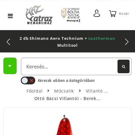
Kosár
2 db Shimano Aero Technium +
Leatherman
Multitool
Keresés ebben a kategóriában
Főoldal
Műcsalik
Villantó
Ottó Bácsi Villantói - Berek...