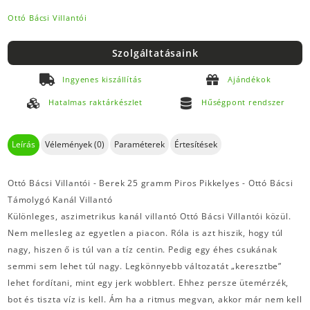
Ottó Bácsi Villantói
Szolgáltatásaink
Ingyenes kiszállítás
Ajándékok
Hatalmas raktárkészlet
Hűségpont rendszer
Leírás
Vélemények (0)
Paraméterek
Értesítések
Ottó Bácsi Villantói - Berek 25 gramm Piros Pikkelyes - Ottó Bácsi
Támolygó Kanál Villantó
Különleges, aszimetrikus kanál villantó Ottó Bácsi Villantói közül.
Nem mellesleg az egyetlen a piacon. Róla is azt hiszik, hogy túl
nagy, hiszen ő is túl van a tíz centin. Pedig egy éhes csukának
semmi sem lehet túl nagy. Legkönnyebb változatát „keresztbe”
lehet fordítani, mint egy jerk wobblert. Ehhez persze ütemérzék,
bot és tiszta víz is kell. Ám ha a ritmus megvan, akkor már nem kell