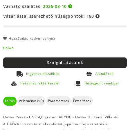
Várható szállítás:
2026-08-10
Vásárlással szerezhető hűségpontok:
180
Hozzáadás kedvencekhez
Daiwa
Szolgáltatásaink
Ingyenes kiszállítás
Ajándékok
Hatalmas raktárkészlet
Hűségpont rendszer
Leírás
Vélemények (0)
Paraméterek
Értesítések
Daiwa Presso CNK 4,0 gramm ACYOB - Daiwa UL Kanál Villantó
A DAIWA Presso termékcsaládot Japánban fejlesztették ki