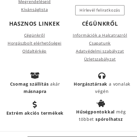
Megrendeléseid
Kívánságlista
Hírlevél feliratkozás
HASZNOS LINKEK
CÉGÜNKRŐL
Cégünkről
Információk a Halcatrazról
Horgászbolt elérhetőségei
Csapatunk
Oldaltérkép
Adatvédelmi szabályzat
Üzletszabályzat
Csomag szállítás
akár
Horgásztársak
a vonalak
másnapra
végén
Hűségpontokkal
még
Extrém akciós termékek
többet
spórolhatsz