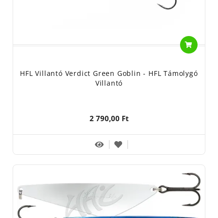
HFL Villantó Verdict Green Goblin - HFL Támolygó
Villantó
2 790,00 Ft