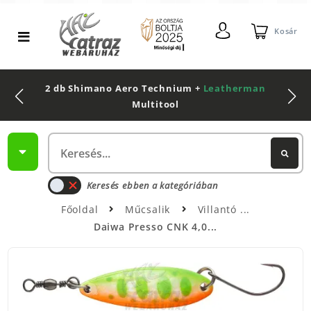
Kosár
2 db Shimano Aero Technium +
Leatherman
Multitool
Keresés ebben a kategóriában
Főoldal
Műcsalik
Villantó
Daiwa Presso CNK 4,0...