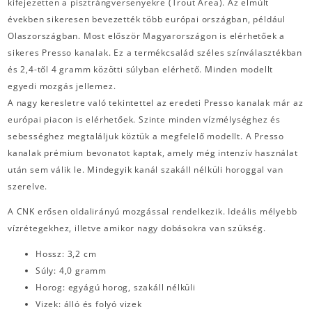
kifejezetten a pisztrángversenyekre (Trout Area). Az elmúlt
években sikeresen bevezették több európai országban, például
Olaszországban. Most először Magyarországon is elérhetőek a
sikeres Presso kanalak. Ez a termékcsalád széles színválasztékban
és 2,4-től 4 gramm közötti súlyban elérhető. Minden modellt
egyedi mozgás jellemez.
A nagy keresletre való tekintettel az eredeti Presso kanalak már az
európai piacon is elérhetőek. Szinte minden vízmélységhez és
sebességhez megtaláljuk köztük a megfelelő modellt. A Presso
kanalak prémium bevonatot kaptak, amely még intenzív használat
után sem válik le. Mindegyik kanál szakáll nélküli horoggal van
szerelve.
A CNK erősen oldalirányú mozgással rendelkezik. Ideális mélyebb
vízrétegekhez, illetve amikor nagy dobásokra van szükség.
Hossz: 3,2 cm
Súly: 4,0 gramm
Horog: egyágú horog, szakáll nélküli
Vizek: álló és folyó vizek