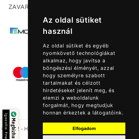
ZAVARTALAN MŰKÖDÉSÜNKET SEGÍTIK
Az oldal sütiket
használ
Az oldal sütiket és egyéb
nyomkövető technológiákat
alkalmaz, hogy javítsa a
böngészési élményét, azzal
hogy személyre szabott
tartalmakat és célzott
hirdetéseket jelenít meg, és
elemzi a weboldalunk
forgalmát, hogy megtudjuk
honnan érkeztek a látogatóink.
Igazolta:
Megbízható Oldal
© 2022 -
Halcatraz Kft.
Elfogadom