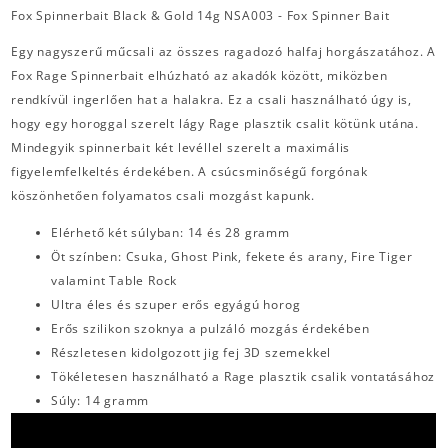
Fox Spinnerbait Black & Gold 14g NSA003 - Fox Spinner Bait
Egy nagyszerű műcsali az összes ragadozó halfaj horgászatához. A
Fox Rage Spinnerbait elhúzható az akadók között, miközben
rendkívül ingerlően hat a halakra. Ez a csali használható úgy is,
hogy egy horoggal szerelt lágy Rage plasztik csalit kötünk utána.
Mindegyik spinnerbait két levéllel szerelt a maximális
figyelemfelkeltés érdekében. A csúcsminőségű forgónak
köszönhetően folyamatos csali mozgást kapunk.
Elérhető két súlyban: 14 és 28 gramm
Öt színben: Csuka, Ghost Pink, fekete és arany, Fire Tiger
valamint Table Rock
Ultra éles és szuper erős egyágú horog
Erős szilikon szoknya a pulzáló mozgás érdekében
Részletesen kidolgozott jig fej 3D szemekkel
Tökéletesen használható a Rage plasztik csalik vontatásához
Súly: 14 gramm