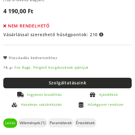
4 190,00 Ft
NEM RENDELHETŐ
Vásárlással szerezhető hűségpontok:
210
Hozzáadás kedvencekhez
14,
Fox Rage,
Pergető horgászoknak ajánljuk
gr
Szolgáltatásaink
Ingyenes kiszállítás
Ajándékok
Hatalmas raktárkészlet
Hűségpont rendszer
Leírás
Vélemények (1)
Paraméterek
Értesítések