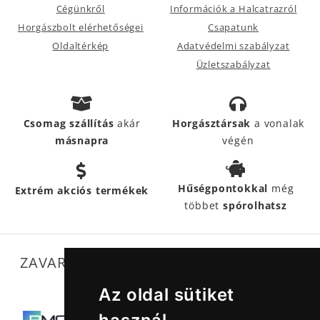
Cégünkről
Információk a Halcatrazról
Horgászbolt elérhetőségei
Csapatunk
Oldaltérkép
Adatvédelmi szabályzat
Üzletszabályzat
Csomag szállítás
akár
Horgásztársak
a vonalak
másnapra
végén
Hűségpontokkal
még
Extrém akciós termékek
többet
spórolhatsz
ZAVARTALAN MŰKÖDÉSÜNKET SEGÍTIK
Az oldal sütiket