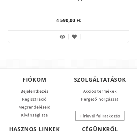
4 590,00 Ft
FIÓKOM
SZOLGÁLTATÁSOK
Bejelentkezés
Akciós termékek
Regisztráció
Pergető horgászat
Megrendeléseid
Kívánságlista
Hírlevél feliratkozás
HASZNOS LINKEK
CÉGÜNKRŐL