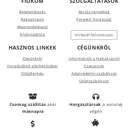
FIÓKOM
SZOLGÁLTATÁSOK
Bejelentkezés
Akciós termékek
Regisztráció
Pergető horgászat
Megrendeléseid
Kívánságlista
Hírlevél feliratkozás
HASZNOS LINKEK
CÉGÜNKRŐL
Cégünkről
Információk a Halcatrazról
Horgászbolt elérhetőségei
Csapatunk
Oldaltérkép
Adatvédelmi szabályzat
Üzletszabályzat
Csomag szállítás
akár
Horgásztársak
a vonalak
másnapra
végén