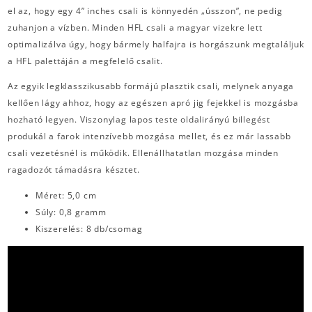
el az, hogy egy 4” inches csali is könnyedén „ússzon”, ne pedig
zuhanjon a vízben. Minden HFL csali a magyar vizekre lett
optimalizálva úgy, hogy bármely halfajra is horgászunk megtaláljuk
a HFL palettáján a megfelelő csalit.
Az egyik legklasszikusabb formájú plasztik csali, melynek anyaga
kellően lágy ahhoz, hogy az egészen apró jig fejekkel is mozgásba
hozható legyen. Viszonylag lapos teste oldalirányú billegést
produkál a farok intenzívebb mozgása mellet, és ez már lassabb
csali vezetésnél is működik. Ellenállhatatlan mozgása minden
ragadozót támadásra késztet.
Méret: 5,0 cm
Súly: 0,8 gramm
Kiszerelés: 8 db/csomag