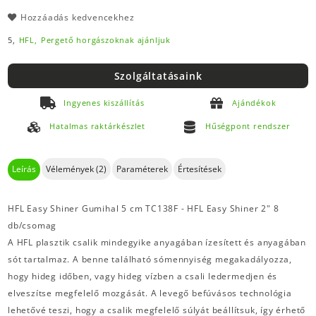
Hozzáadás kedvencekhez
5,
HFL,
Pergető horgászoknak ajánljuk
Szolgáltatásaink
Ingyenes kiszállítás
Ajándékok
Hatalmas raktárkészlet
Hűségpont rendszer
Leírás
Vélemények (2)
Paraméterek
Értesítések
HFL Easy Shiner Gumihal 5 cm TC138F - HFL Easy Shiner 2" 8
db/csomag
A HFL plasztik csalik mindegyike anyagában ízesített és anyagában
sót tartalmaz. A benne található sómennyiség megakadályozza,
hogy hideg időben, vagy hideg vízben a csali ledermedjen és
elveszítse megfelelő mozgását. A levegő befúvásos technológia
lehetővé teszi, hogy a csalik megfelelő súlyát beállítsuk, így érhető