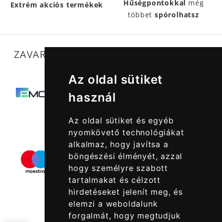
Hűségpontokkal
még
Extrém akciós termékek
többet
spórolhatsz
ZAVARTALAN MŰKÖDÉSÜNKET SEGÍTIK
Az oldal sütiket
használ
Az oldal sütiket és egyéb
nyomkövető technológiákat
alkalmaz, hogy javítsa a
böngészési élményét, azzal
hogy személyre szabott
tartalmakat és célzott
hirdetéseket jelenít meg, és
elemzi a weboldalunk
forgalmát, hogy megtudjuk