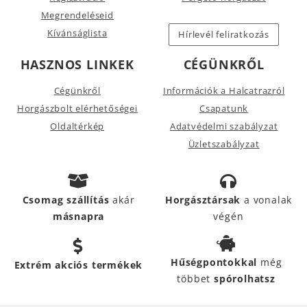
Megrendeléseid
Kívánságlista
Hírlevél feliratkozás
HASZNOS LINKEK
CÉGÜNKRŐL
Cégünkről
Információk a Halcatrazról
Horgászbolt elérhetőségei
Csapatunk
Oldaltérkép
Adatvédelmi szabályzat
Üzletszabályzat
Csomag szállítás
akár
Horgásztársak
a vonalak
másnapra
végén
Hűségpontokkal
még
Extrém akciós termékek
többet
spórolhatsz