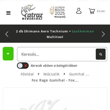
Kosár
2 db Shimano Aero Technium +
Leatherman
Multitool
Keresés ebben a kategóriában
Főoldal
Műcsalik
Gumihal
Fox Rage Gumihal - Fox...