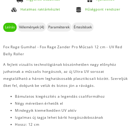
Hatalmas raktárkészlet
Hűségpont rendszer
Leírás
Vélemények (4)
Paraméterek
Értesítések
Fox Rage Gumihal - Fox Rage Zander Pro Műcsali 12 cm - UV Red
Belly Roller
A fejlett vizuális technológiának köszönhetően nagy előnyhöz
juthatnak a műcsalis horgászok, az új Ultra UV sorozat
megtalálható a három leghatásosabb plasztikcsali között. Szereljük
őket fel, dobjunk be velük és biztos jön a rávágás.
Bámulatos kiegészítés a legendás csaliformához
Négy méretben érhetők el
Mindegyik kiemelkedően UV aktív
Izgalmas új tagja lehet bárki horgászdobozának
Hossz: 12 cm