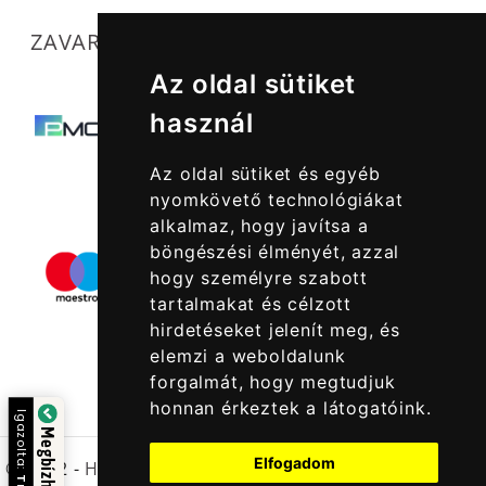
ZAVARTALAN MŰKÖDÉSÜNKET SEGÍTIK
Az oldal sütiket
használ
Az oldal sütiket és egyéb
nyomkövető technológiákat
alkalmaz, hogy javítsa a
böngészési élményét, azzal
hogy személyre szabott
tartalmakat és célzott
hirdetéseket jelenít meg, és
elemzi a weboldalunk
forgalmát, hogy megtudjuk
honnan érkeztek a látogatóink.
Igazolta:
Elfogadom
© 2022 -
Halcatraz Kft.