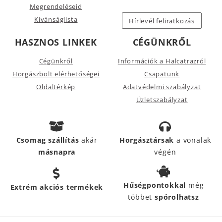
Megrendeléseid
Kívánságlista
Hírlevél feliratkozás
HASZNOS LINKEK
CÉGÜNKRŐL
Cégünkről
Információk a Halcatrazról
Horgászbolt elérhetőségei
Csapatunk
Oldaltérkép
Adatvédelmi szabályzat
Üzletszabályzat
Csomag szállítás
akár
Horgásztársak
a vonalak
másnapra
végén
Hűségpontokkal
még
Extrém akciós termékek
többet
spórolhatsz