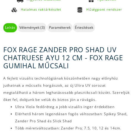
Hatalmas raktárkészlet
Hűségpont rendszer
Leírás
Vélemények (3)
Paraméterek
Értesítések
FOX RAGE ZANDER PRO SHAD UV
CHATRUESE AYU 12 CM - FOX RAGE
GUMIHAL MŰCSALI
A fejlett vizuális technológiának köszönhetően nagy előnyhöz
juthatnak a műcsalis horgászok, az új Ultra UV sorozat
megtalálható a három leghatásosabb plasztikcsali között. Szereljük
őket fel, dobjunk be velük és biztos jön a rávágás.
Ultra Viola fedőréteg a jobb vizuális inger érdekében
Elérhető három legendásan fogós változatban: Spikey Shad,
Zander Pro Shad és Slick Shad
Több méretváltozatban: Zander Pro; 7.5, 10, 12 és 14cm.