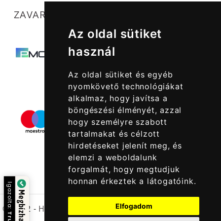
ZAVARTALAN MŰKÖDÉSÜNKET SEGÍTIK
Az oldal sütiket
használ
Az oldal sütiket és egyéb
nyomkövető technológiákat
alkalmaz, hogy javítsa a
böngészési élményét, azzal
hogy személyre szabott
tartalmakat és célzott
hirdetéseket jelenít meg, és
elemzi a weboldalunk
forgalmát, hogy megtudjuk
honnan érkeztek a látogatóink.
Igazolta:
Megbízható Oldal
Elfogadom
© 2022 -
Halcatraz Kft.