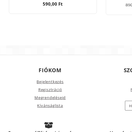
590,00 Ft
890
FIÓKOM
SZ
Bejelentkezés
Regisztráció
Megrendeléseid
Kívánságlista
H