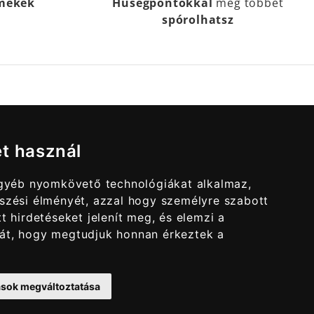
rmékek
Hűségpontokkal
még többet
spórolhatsz
et használ
egyéb nyomkövető technológiákat alkalmaz,
szési élményét, azzal hogy személyre szabott
t hirdetéseket jelenít meg, és elemzi a
át, hogy megtudjuk honnan érkeztek a
tások megváltoztatása