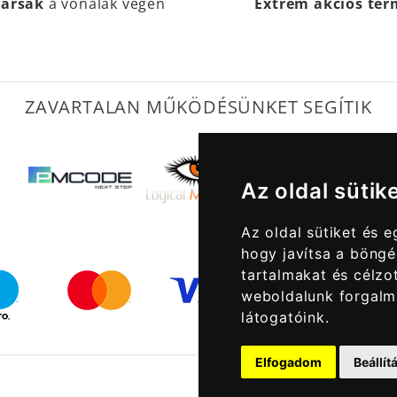
társak
a vonalak végén
Extrém akciós te
ZAVARTALAN MŰKÖDÉSÜNKET SEGÍTIK
Az oldal sütik
Az oldal sütiket és 
hogy javítsa a böngé
tartalmakat és célzot
weboldalunk forgalm
látogatóink.
Elfogadom
Beállí