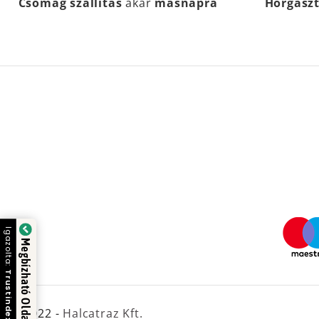
Csomag szállítás
akár
másnapra
Horgász
Igazolta:
Megbízható Oldal
Trustindex
© 2022 -
Halcatraz Kft.