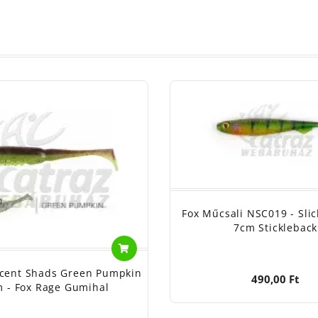
Fox Műcsali NSC019 - Sli
7cm Stickleback
Scent Shads Green Pumpkin
490,00 Ft
 - Fox Rage Gumihal