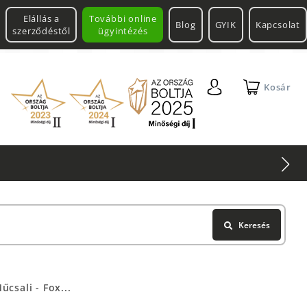
Elállás a
További online
Blog
GYIK
Kapcsolat
szerződéstől
ügyintézés
Kosár
Keresés
csali - Fox...