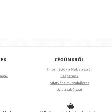
KEK
CÉGÜNKRŐL
Információk a Halcatrazról
ségei
Csapatunk
Adatvédelmi szabályzat
Üzletszabályzat