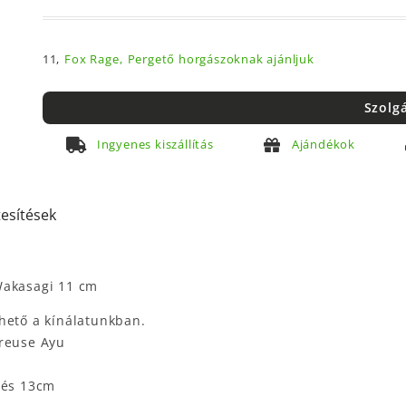
11,
Fox Rage,
Pergető horgászoknak ajánljuk
Szolg
Ingyenes kiszállítás
Ajándékok
tesítések
Wakasagi 11 cm
hető a kínálatunkban.
treuse Ayu
 és 13cm