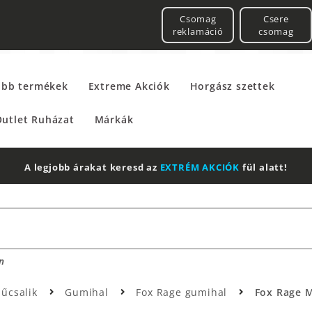
Csomag
Csere
reklamáció
csomag
űbb termékek
Extreme Akciók
Horgász szettek
utlet Ruházat
Márkák
A legjobb árakat keresd az
EXTRÉM AKCIÓK
fül alatt!
n
űcsalik
Gumihal
Fox Rage gumihal
Fox Rage Mű