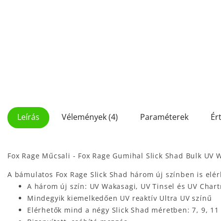
Leírás
Vélemények (4)
Paraméterek
Ér
Fox Rage Műcsali - Fox Rage Gumihal Slick Shad Bulk UV 
A bámulatos Fox Rage Slick Shad három új színben is elér
A három új szín: UV Wakasagi, UV Tinsel és UV Char
Mindegyik kiemelkedően UV reaktív Ultra UV színű
Elérhetők mind a négy Slick Shad méretben: 7, 9, 11