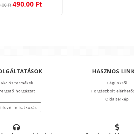
490,00 Ft
,00 Ft
OLGÁLTATÁSOK
HASZNOS LIN
Akciós termékek
Cégünkről
Pergető horgászat
Horgászbolt elérhető
Oldaltérkép
írlevél feliratkozás