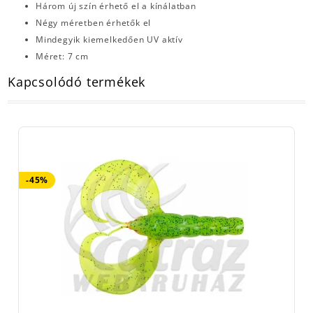
Három új szín érhető el a kínálatban
Négy méretben érhetők el
Mindegyik kiemelkedően UV aktív
Méret: 7 cm
Kapcsolódó termékek
-45%