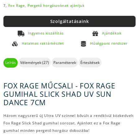
7,
Fox Rage,
Pergető horgászoknak ajánljuk
Szolgáltatásaink
Ingyenes kiszállítás
Ajándékok
Hatalmas raktárkészlet
Hűségpont rendszer
Leírás
Vélemények (27)
Paraméterek
Értesítések
FOX RAGE MŰCSALI - FOX RAGE
GUMIHAL SLICK SHAD UV SUN
DANCE 7CM
Három nagyszerű új Ultra UV színnel bővült a rendkívül közkedvelt
Fox Rage Slick Shad gumihal sorozat. Ajánlott ez a Fox Rage
gumihal minden pergető horgász dobozába!