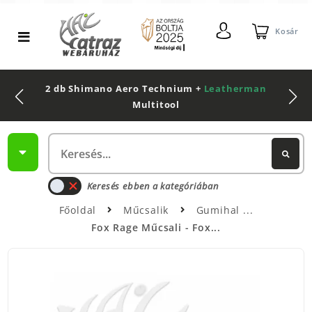
Kosár
2 db Shimano Aero Technium +
Leatherman
Multitool
Keresés ebben a kategóriában
Főoldal
Műcsalik
Gumihal
Fox Rage Műcsali - Fox...