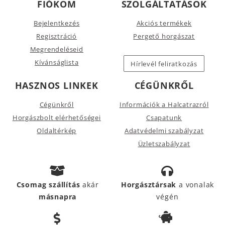
FIÓKOM
SZOLGÁLTATÁSOK
Bejelentkezés
Akciós termékek
Regisztráció
Pergető horgászat
Megrendeléseid
Kívánságlista
Hírlevél feliratkozás
HASZNOS LINKEK
CÉGÜNKRŐL
Cégünkről
Információk a Halcatrazról
Horgászbolt elérhetőségei
Csapatunk
Oldaltérkép
Adatvédelmi szabályzat
Üzletszabályzat
Csomag szállítás
akár
Horgásztársak
a vonalak
másnapra
végén