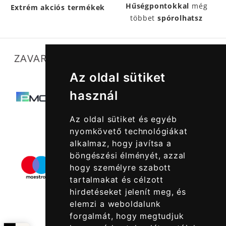
Hűségpontokkal
még
Extrém akciós termékek
többet
spórolhatsz
ZAVARTALAN MŰKÖDÉSÜNKET SEGÍTIK
Az oldal sütiket
használ
Az oldal sütiket és egyéb
nyomkövető technológiákat
alkalmaz, hogy javítsa a
böngészési élményét, azzal
hogy személyre szabott
tartalmakat és célzott
hirdetéseket jelenít meg, és
elemzi a weboldalunk
forgalmát, hogy megtudjuk