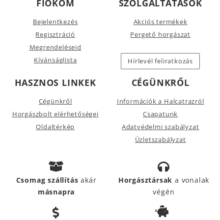
FIÓKOM
SZOLGÁLTATÁSOK
Bejelentkezés
Akciós termékek
Regisztráció
Pergető horgászat
Megrendeléseid
Kívánságlista
Hírlevél feliratkozás
HASZNOS LINKEK
CÉGÜNKRŐL
Cégünkről
Információk a Halcatrazról
Horgászbolt elérhetőségei
Csapatunk
Oldaltérkép
Adatvédelmi szabályzat
Üzletszabályzat
Csomag szállítás
akár
Horgásztársak
a vonalak
másnapra
végén