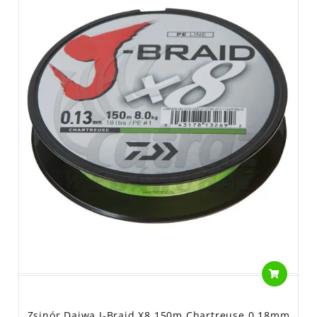
Zsinór Daiwa J-Braid X8 150m Chartreuse 0,18mm