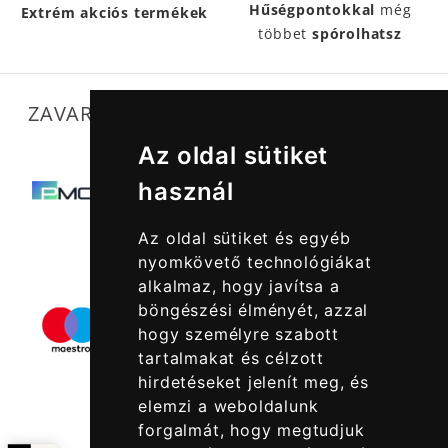
Hűségpontokkal
még
Extrém akciós termékek
többet
spórolhatsz
ZAVARTALAN MŰKÖDÉSÜNKET SEGÍTIK
Az oldal sütiket
használ
Az oldal sütiket és egyéb
nyomkövető technológiákat
alkalmaz, hogy javítsa a
böngészési élményét, azzal
hogy személyre szabott
tartalmakat és célzott
hirdetéseket jelenít meg, és
elemzi a weboldalunk
forgalmát, hogy megtudjuk