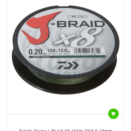
Zsinór Daiwa J-Braid X8 150m Zöld 0,18mm