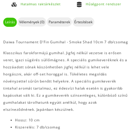
Hatalmas raktárkészlet
Hűségpont rendszer
Leírás
Vélemények (0)
Paraméterek
Értesítések
Daiwa Tournament D'Fin Gumihal - Smoke Shad 10cm 7 db/csomag
Klasszikus farokformájú gumihal. Jigfej nélkül vezetve is erősen
veret, igazi sügérés süllőmágnes. A speciális gumikeveréknek és a
hozzáadott sónak köszönhetően jigfej nélkül is lehet vele
horgászni, akár off-set horoggal is. Tökéletes megoldás
növényzettel sűrűn benőtt helyekre. A speciális gumikeverék
tintahal aromát tartalmaz, ez édesvízi halak esetén is gyakoribb
kapásokat vált ki. Ez a gumikeverék színsemleges, különböző színű
gumihalakat tárolhatunk együtt anélkül, hogy azok
elszíneződnének. Japánban készülnek.
Hossz: 10 cm
Kiszerelés: 7 db/csomag