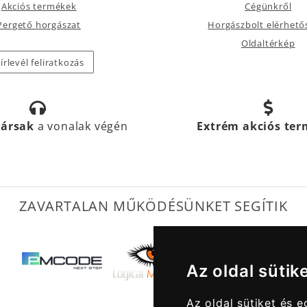
Akciós termékek
Cégünkről
Pergető horgászat
Horgászbolt elérhető
Oldaltérkép
írlevél feliratkozás
társak
a vonalak végén
Extrém akciós te
ZAVARTALAN MŰKÖDÉSÜNKET SEGÍTIK
Az oldal sütik
Az oldal sütiket és 