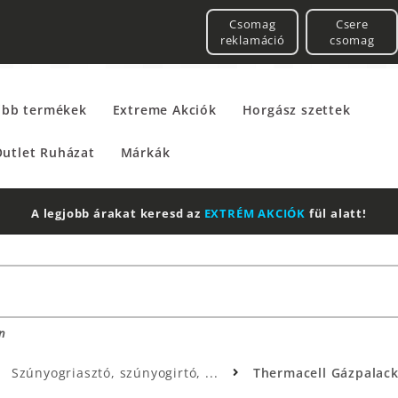
Csomag
Csere
reklamáció
csomag
űbb termékek
Extreme Akciók
Horgász szettek
utlet Ruházat
Márkák
A legjobb árakat keresd az
EXTRÉM AKCIÓK
fül alatt!
n
Szúnyogriasztó, szúnyogirtó, ...
Thermacell Gázpalack