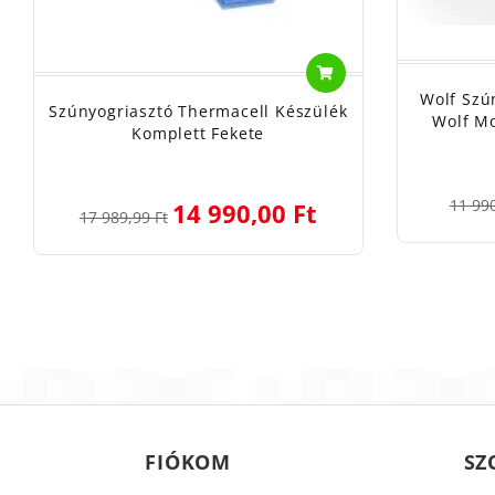
Wolf Szú
Szúnyogriasztó Thermacell Készülék
Wolf Mo
Komplett Fekete
11 990
14 990,00 Ft
17 989,99 Ft
FIÓKOM
SZ