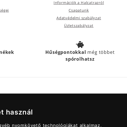
Információk a Halcatrazról
ségei
Csapatunk
Adatvédelmi szabályzat
Üzletszabályzat
rmékek
Hűségpontokkal
még többet
spórolhatsz
et használ
egyéb nyomkövető technológiákat alkalmaz,