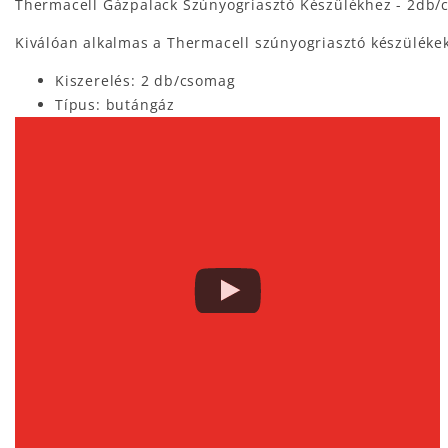
Thermacell Gázpalack Szúnyogriasztó Készülékhez - 2db/
Kiválóan alkalmas a Thermacell szúnyogriasztó készülékek
Kiszerelés: 2 db/csomag
Típus: butángáz