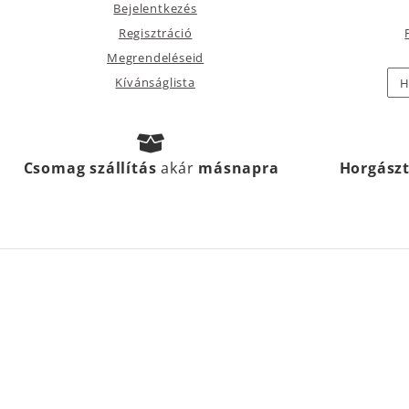
Bejelentkezés
Regisztráció
Megrendeléseid
Kívánságlista
H
Csomag szállítás
akár
másnapra
Horgász