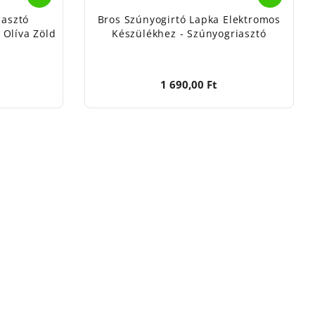
iasztó
Bros Szúnyogirtó Lapka Elektromos
 Olíva Zöld
Készülékhez - Szúnyogriasztó
1 690,00 Ft