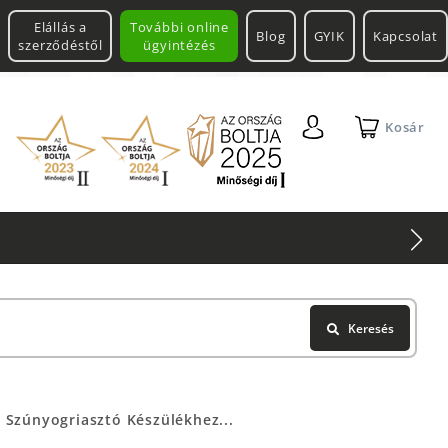
Elállás a
További online
Blog
GYIK
Kapcsolat
szerződéstől
ügyintézés
Kosár
Keresés
 Szúnyogriasztó Készülékhez...