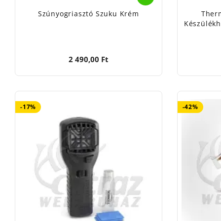
Szúnyogriasztó Szuku Krém
Therm
Készülékh
2 490,00 Ft
-17%
-42%