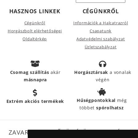
HASZNOS LINKEK
CÉGÜNKRŐL
Cégünkről
Információk a Halcatrazról
Horgászbolt elérhetőségei
Csapatunk
Oldaltérkép
Adatvédelmi szabályzat
Üzletszabályzat
Csomag szállítás
akár
Horgásztársak
a vonalak
másnapra
végén
Hűségpontokkal
még
Extrém akciós termékek
többet
spórolhatsz
ZAVARTALAN MŰKÖDÉSÜNKET SEGÍTIK