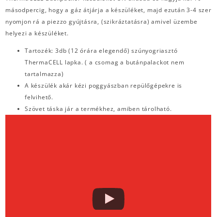
másodpercig, hogy a gáz átjárja a készüléket, majd ezután 3-4 szer
nyomjon rá a piezzo gyújtásra, (szikráztatásra) amivel üzembe
helyezi a készüléket.
Tartozék: 3db (12 órára elegendő) szúnyogriasztó
ThermaCELL lapka. ( a csomag a butánpalackot nem
tartalmazza)
A készülék akár kézi poggyászban repülőgépekre is
felvihető.
Szövet táska jár a termékhez, amiben tárolható.