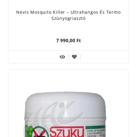
Nevis Mosquito Killer – Ultrahangos És Termo
Szúnyogriasztó
7 990,00 Ft