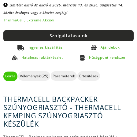
Limitált akció
Az akció a 2026. március 13. és 2026. augusztus 14.
között érvényes vagy a készlet erejéig!
ThermaCell,
Extreme Akciók
Szolgáltatásaink
Ingyenes kiszállítás
Ajándékok
Hatalmas raktárkészlet
Hűségpont rendszer
Leírás
Vélemények (25)
Paraméterek
Értesítések
THERMACELL BACKPACKER
SZÚNYOGRIASZTÓ - THERMACELL
KEMPING SZÚNYOGRIASZTÓ
KÉSZÜLÉK
ThermaCELL Backpacker kemping szúnyogriasztó készülék.