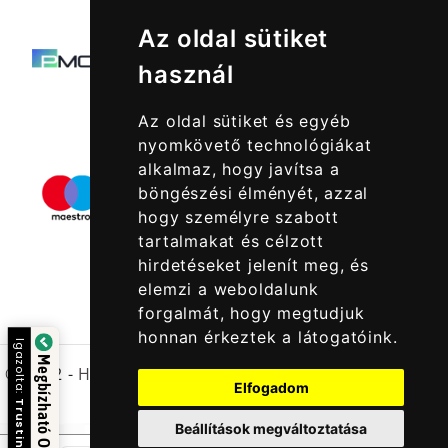
Az oldal sütiket
használ
Az oldal sütiket és egyéb
nyomkövető technológiákat
alkalmaz, hogy javítsa a
böngészési élményét, azzal
hogy személyre szabott
tartalmakat és célzott
hirdetéseket jelenít meg, és
elemzi a weboldalunk
forgalmát, hogy megtudjuk
honnan érkeztek a látogatóink.
Igazolta:
Megbízható Oldal
© 2022 -
Halcatraz Kft.
Elfogadom
Trustindex
Beállítások megváltoztatása