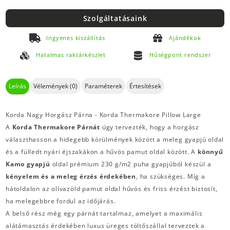
Szolgáltatásaink
Ingyenes kiszállítás
Ajándékok
Hatalmas raktárkészlet
Hűségpont rendszer
Leírás
Vélemények (0)
Paraméterek
Értesítések
Korda Nagy Horgász Párna - Korda Thermakore Pillow Large
A
Korda Thermakore Párnát
úgy tervezték, hogy a horgász
választhasson a hidegebb körülmények között a meleg gyapjú oldal
és a fülledt nyári éjszakákon a hűvös pamut oldal között. A
könnyű
Kamo gyapjú
oldal prémium 230 g/m2 puha gyapjúból készül a
kényelem és a meleg érzés érdekében
, ha szükséges. Míg a
hátoldalon az olívazöld pamut oldal hűvös és friss érzést biztosít,
ha melegebbre fordul az időjárás.
A belső rész még egy párnát tartalmaz, amelyet a maximális
alátámasztás érdekében luxus üreges töltőszállal terveztek a