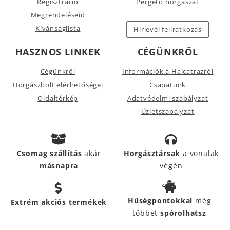
Regisztráció
Pergető horgászat
Megrendeléseid
Kívánságlista
Hírlevél feliratkozás
HASZNOS LINKEK
CÉGÜNKRŐL
Cégünkről
Információk a Halcatrazról
Horgászbolt elérhetőségei
Csapatunk
Oldaltérkép
Adatvédelmi szabályzat
Üzletszabályzat
Csomag szállítás
akár
Horgásztársak
a vonalak
másnapra
végén
Hűségpontokkal
még
Extrém akciós termékek
többet
spórolhatsz