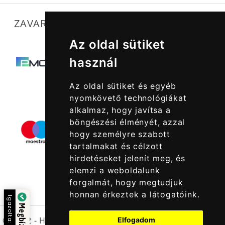
ZAVARTALAN MŰKÖDÉSÜNKET SEGÍTIK
Az oldal sütiket
használ
Az oldal sütiket és egyéb
nyomkövető technológiákat
alkalmaz, hogy javítsa a
böngészési élményét, azzal
hogy személyre szabott
tartalmakat és célzott
hirdetéseket jelenít meg, és
elemzi a weboldalunk
forgalmát, hogy megtudjuk
honnan érkeztek a látogatóink.
Igazolta:
© 2022 -
Halcatraz Kft.
Elfogadom