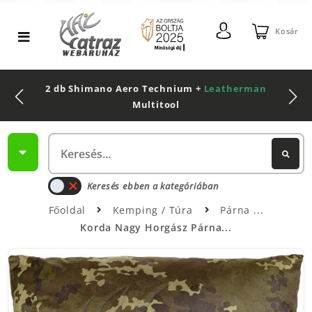
Kosár
2 db Shimano Aero Technium +
Leatherman
Multitool
Keresés ebben a kategóriában
Főoldal
Kemping / Túra
Párna
Korda Nagy Horgász Párna...