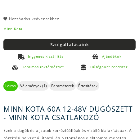
Hozzáadás kedvencekhez
Minn Kota
Szolgáltatásaink
Ingyenes kiszállítás
Ajándékok
Hatalmas raktárkészlet
Hűségpont rendszer
Leírás
Vélemények (1)
Paraméterek
Értesítések
MINN KOTA 60A 12-48V DUGÓSZETT
- MINN KOTA CSATLAKOZÓ
Ezek a dugók és aljzatok korrózióállóak és vízálló kialakításúak. A
rögzítési helyzet állítható, és biztonságos elektromos menetes