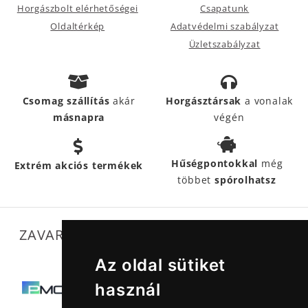
Horgászbolt elérhetőségei
Csapatunk
Oldaltérkép
Adatvédelmi szabályzat
Üzletszabályzat
Csomag szállítás
akár
Horgásztársak
a vonalak
másnapra
végén
Hűségpontokkal
még
Extrém akciós termékek
többet
spórolhatsz
ZAVARTALAN MŰKÖDÉSÜNKET SEGÍTIK
Az oldal sütiket
használ