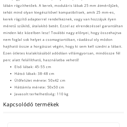
lábán rögzíthetőek. A kerek, moduláris lábak 25 mm átmérőjűek,
tehát mind olyan kiegészítővel kompatibilisek, amik 25 mm-es,
kerek rögzítő adapterrel rendelkeznek, vagy van hozzájuk ilyen
méretű szűkítő, átalakító betét. Ezzel az elrendezéssel garantáltan
minden kéz közelben lesz! További nagy előnyei, hogy összehajtva
nem foglal sok helyet a csomagtartóban, ráadásul oly módon
hajtható össze a horgászat végén, hogy ki sem kell szedni a lábait.
Ezen ötletes kialakításából adódóan villámgyorsan, mindössze fél
perc alatt felállítható, használatba vehető!
Első lábak: 45-55 cm
Hátsó lábak: 38-48 cm
Ülőfelület mérete: 50x42 cm
Háttámla mérete: 50x50 cm
Javasolt terhelhetőség: 110 kg
Kapcsolódó termékek