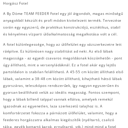
Horgász Fotel
A By Döme TEAM FEEDER Fotel egy jól átgondolt, magas minőségű
anyagokból készült és profi módon kivitelezett termék. Tervezése
során egy egyszerű, de praktikus konstrukciójú, esztétikus, stabil
és kényelmes vízparti ülőalkalmatosság megalkotása volt a cél.
A fotel különlegessége, hogy az ülőfelület egy vázszerkezetre lett
ráépítve. Ez különösen nagy stabilitást ad neki. Az első lábak
magassága - az egyedi csavaros megoldásnak köszönhetőn - pont
úgy állítható, mint a versenyládáknál. Ez a fotel akár egy lejtős
partoldalon is stabilan felállítható. A 45-55 cm között állítható első
lábak, valamint a 38-48 cm között állítható, kihajtható hátsó lábak
gyorszáras, teleszkópos rendszerűek, így nagyon egyszerűen és
gyorsan beállítható velük az ideális magasság. Fontos szempont,
hogy a lábak billenő talppal vannak ellátva, amelyek remekül
igazodnak az egyenetlen, laza szerkezetű talajhoz is. A
komfortérzetet fokozza a párnázott ülőfelület, valamint, hogy a
feederes horgászatra alkalmas kiegészítők (nyéltartó, csalizó
tálca, egyéb bottartó karok, ernyőtartó, stb.) mind-mind a fotel