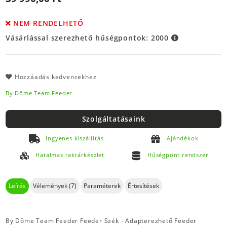
NEM RENDELHETŐ
Vásárlással szerezhető hűségpontok:
2000
Hozzáadás kedvencekhez
By Döme Team Feeder
Szolgáltatásaink
Ingyenes kiszállítás
Ajándékok
Hatalmas raktárkészlet
Hűségpont rendszer
Leírás
Vélemények (7)
Paraméterek
Értesítések
By Döme Team Feeder Feeder Szék - Adapterezhető Feeder