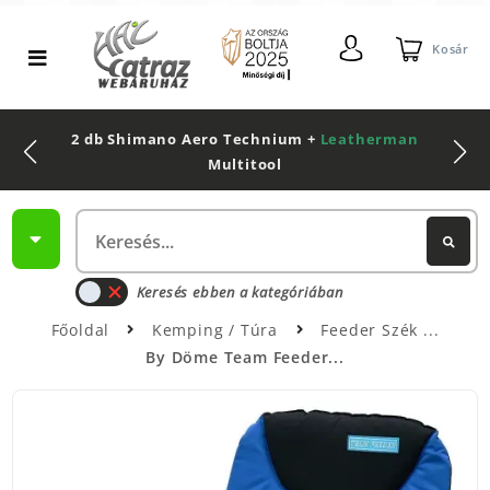
Kosár
2 db Shimano Aero Technium +
Leatherman
Multitool
Keresés ebben a kategóriában
Főoldal
Kemping / Túra
Feeder Szék
By Döme Team Feeder...