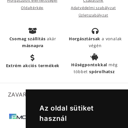
Horgászbolt elérhetőségei
Csapatunk
Oldaltérkép
Adatvédelmi szabályzat
Üzletszabályzat
Csomag szállítás
akár
Horgásztársak
a vonalak
másnapra
végén
Hűségpontokkal
még
Extrém akciós termékek
többet
spórolhatsz
ZAVARTALAN MŰKÖDÉSÜNKET SEGÍTIK
Az oldal sütiket
használ