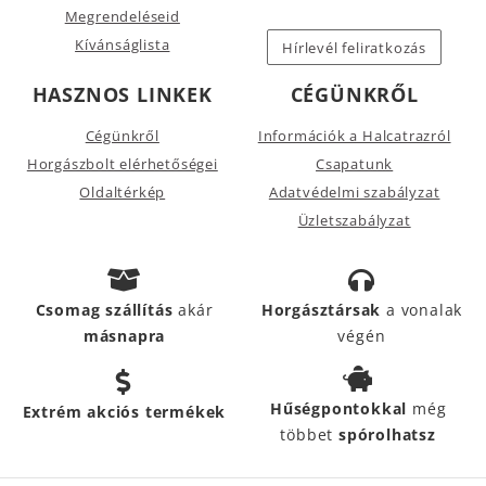
Megrendeléseid
Kívánságlista
Hírlevél feliratkozás
HASZNOS LINKEK
CÉGÜNKRŐL
Cégünkről
Információk a Halcatrazról
Horgászbolt elérhetőségei
Csapatunk
Oldaltérkép
Adatvédelmi szabályzat
Üzletszabályzat
Csomag szállítás
akár
Horgásztársak
a vonalak
másnapra
végén
Hűségpontokkal
még
Extrém akciós termékek
többet
spórolhatsz