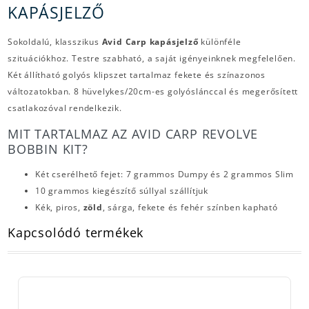
KAPÁSJELZŐ
Sokoldalú, klasszikus
Avid Carp kapásjelző
különféle
szituációkhoz. Testre szabható, a saját igényeinknek megfelelően.
Két állítható golyós klipszet tartalmaz fekete és színazonos
változatokban. 8 hüvelykes/20cm-es golyóslánccal és megerősített
csatlakozóval rendelkezik.
MIT TARTALMAZ AZ AVID CARP REVOLVE
BOBBIN KIT?
Két cserélhető fejet: 7 grammos Dumpy és 2 grammos Slim
10 grammos kiegészítő súllyal szállítjuk
Kék, piros,
zöld
, sárga, fekete és fehér színben kapható
Kapcsolódó termékek