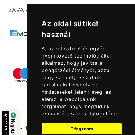
ZAVARTALAN MŰKÖDÉSÜNKET SEGÍTIK
Az oldal sütiket
használ
Az oldal sütiket és egyéb
nyomkövető technológiákat
alkalmaz, hogy javítsa a
böngészési élményét, azzal
hogy személyre szabott
tartalmakat és célzott
hirdetéseket jelenít meg, és
elemzi a weboldalunk
forgalmát, hogy megtudjuk
honnan érkeztek a látogatóink.
Igazolta:
© 2022 -
Halcatraz Kft.
Elfogadom