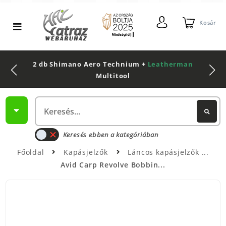
Kosár
2 db Shimano Aero Technium +
Leatherman
Multitool
Keresés ebben a kategóriában
Főoldal
Kapásjelzők
Láncos kapásjelzők
Avid Carp Revolve Bobbin...