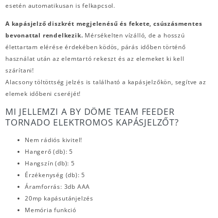
esetén automatikusan is felkapcsol.
A kapásjelző diszkrét megjelenésű és fekete, csúszásmentes
bevonattal rendelkezik.
Mérsékelten vízálló, de a hosszú
élettartam elérése érdekében ködös, párás időben történő
használat után az elemtartó rekeszt és az elemeket ki kell
szárítani!
Alacsony töltöttség jelzés is található a kapásjelzőkön, segítve az
elemek időbeni cseréjét!
MI JELLEMZI A BY DÖME TEAM FEEDER
TORNADO ELEKTROMOS KAPÁSJELZŐT?
Nem rádiós kivitel!
Hangerő (db): 5
Hangszín (db): 5
Érzékenység (db): 5
Áramforrás: 3db AAA
20mp kapásutánjelzés
Memória funkció