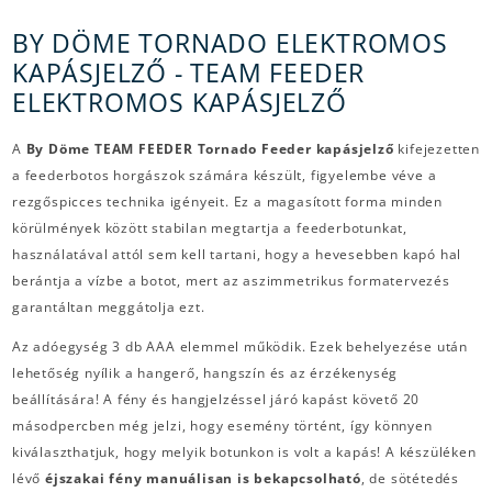
BY DÖME TORNADO ELEKTROMOS
KAPÁSJELZŐ - TEAM FEEDER
ELEKTROMOS KAPÁSJELZŐ
A
By Döme TEAM FEEDER Tornado Feeder kapásjelző
kifejezetten
a feederbotos horgászok számára készült, figyelembe véve a
rezgőspicces technika igényeit. Ez a magasított forma minden
körülmények között stabilan megtartja a feederbotunkat,
használatával attól sem kell tartani, hogy a hevesebben kapó hal
berántja a vízbe a botot, mert az aszimmetrikus formatervezés
garantáltan meggátolja ezt.
Az adóegység 3 db AAA elemmel működik. Ezek behelyezése után
lehetőség nyílik a hangerő, hangszín és az érzékenység
beállítására! A fény és hangjelzéssel járó kapást követő 20
másodpercben még jelzi, hogy esemény történt, így könnyen
kiválaszthatjuk, hogy melyik botunkon is volt a kapás! A készüléken
lévő
éjszakai fény manuálisan is bekapcsolható
, de sötétedés