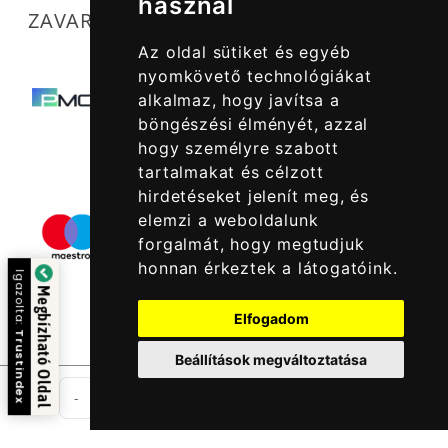
használ
ZAVARTALAN MŰKÖDÉSÜNKET SEGÍTIK
Az oldal sütiket és egyéb
nyomkövető technológiákat
alkalmaz, hogy javítsa a
böngészési élményét, azzal
hogy személyre szabott
tartalmakat és célzott
hirdetéseket jelenít meg, és
elemzi a weboldalunk
forgalmát, hogy megtudjuk
honnan érkeztek a látogatóink.
Igazolta:
Megbízható Oldal
Elfogadom
Trustindex
Beállítások megváltoztatása
db
-
+
Kosárba Rakom
© 2022 -
Halcatraz Kft.