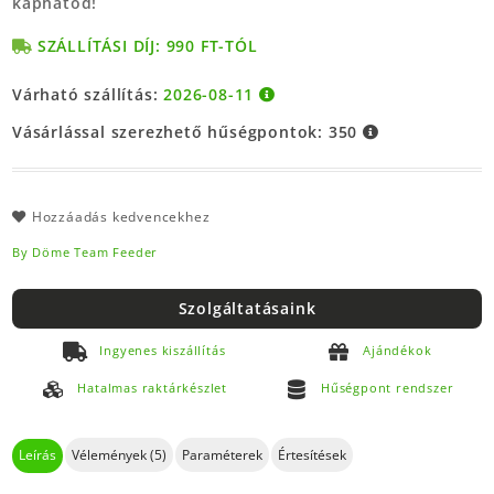
kaphatod!
SZÁLLÍTÁSI DÍJ: 990 FT-TÓL
Várható szállítás:
2026-08-11
Vásárlással szerezhető hűségpontok:
350
Hozzáadás kedvencekhez
By Döme Team Feeder
Szolgáltatásaink
Ingyenes kiszállítás
Ajándékok
Hatalmas raktárkészlet
Hűségpont rendszer
Leírás
Vélemények (5)
Paraméterek
Értesítések