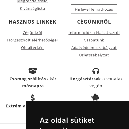
Megrendeléseid
Kívánságlista
Hírlevél feliratkozás
HASZNOS LINKEK
CÉGÜNKRŐL
Cégünkről
Információk a Halcatrazról
Horgászbolt elérhetőségei
Csapatunk
Oldaltérkép
Adatvédelmi szabályzat
Üzletszabályzat
Csomag szállítás
akár
Horgásztársak
a vonalak
másnapra
végén
Hűségpontokkal
még
Extrém akciós termékek
többet
spórolhatsz
Az oldal sütiket