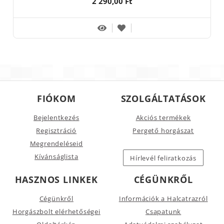
2 290,00 Ft
FIÓKOM
SZOLGÁLTATÁSOK
Bejelentkezés
Akciós termékek
Regisztráció
Pergető horgászat
Megrendeléseid
Kívánságlista
Hírlevél feliratkozás
HASZNOS LINKEK
CÉGÜNKRŐL
Cégünkről
Információk a Halcatrazról
Horgászbolt elérhetőségei
Csapatunk