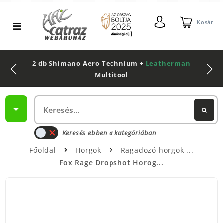
Kosár
2 db Shimano Aero Technium +
Leatherman
Multitool
Keresés ebben a kategóriában
Főoldal
Horgok
Ragadozó horgok
Fox Rage Dropshot Horog...