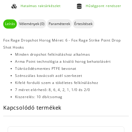
Hatalmas raktárkészlet
Hűségpont rendszer
Leírás
Vélemények (0)
Paraméterek
Értesítések
Fox Rage Dropshot Horog Méret: 6 - Fox Rage Strike Point Drop
Shot Hooks
Minden dropshot felkínáláshoz alkalmas
Arma Point technológia a kiváló horog behatolásért
Tükröződésmentes PTFE bevonat
Szénszálas kovácsolt acél szerkezet
Kifelé forduló szem a tökéletes felkínáláshoz
7 méret elérhető: 8, 6, 4, 2, 1, 1/0 és 2/0
Kiszerelés: 10 db/csomag
Kapcsolódó termékek