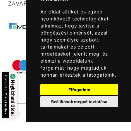
ZAVARTALAN MŰKÖDÉSÜNKET SEGÍTIK
Az oldal sütiket és egyéb
nyomkövető technológiákat
alkalmaz, hogy javítsa a
böngészési élményét, azzal
hogy személyre szabott
tartalmakat és célzott
hirdetéseket jelenít meg, és
elemzi a weboldalunk
forgalmát, hogy megtudjuk
honnan érkeztek a látogatóink.
Igazolta:
Megbízható Oldal
Elfogadom
Trustindex
Beállítások megváltoztatása
Csom
-
+
Kosárba Rakom
© 2022 -
Halcatraz Kft.