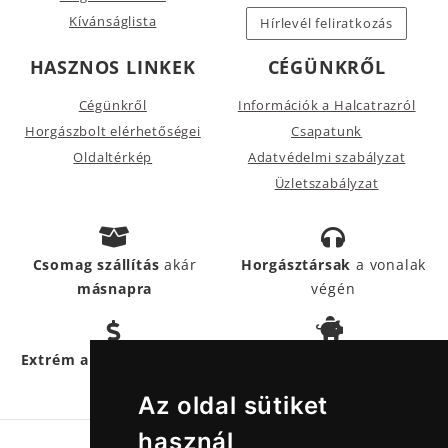
Kívánságlista
Hírlevél feliratkozás
HASZNOS LINKEK
CÉGÜNKRŐL
Cégünkről
Információk a Halcatrazról
Horgászbolt elérhetőségei
Csapatunk
Oldaltérkép
Adatvédelmi szabályzat
Üzletszabályzat
Csomag szállítás
akár
Horgásztársak
a vonalak
másnapra
végén
Hűségpontokkal
még
Extrém akciós termékek
többet
spórolhatsz
Az oldal sütiket
használ