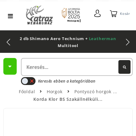
Kosár
2 db Shimano Aero Technium +
Leatherman
Multitool
Keresés ebben a kategóriában
Főoldal
Horgok
Pontyozó horgok
Korda Klor BS Szakállnélküli...